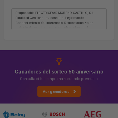
Responsable
ELECTRICIDAD MORENO CASTILLO, S.L.
Finalidad
Legitimación
Gestionar su consulta.
Destinatarios
Consentimiento del interesado.
No se
cederán datos a terceros salvo obligación legal.
Derechos
Tiene derecho a acceder, rectificar y suprimir
los datos, así como otros derechos, como se explica en
Información adicional
la información adicional.
Más
información:
AQUÍ
Ganadores del sorteo 50 aniversario
Consulta si tu compra ha resultado premiada
Ver ganadores