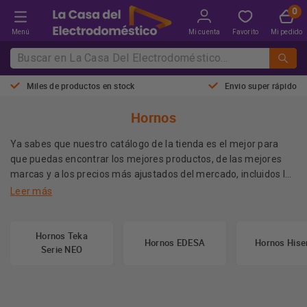
Menú
Mi cuenta
Favorito
Mi pedido
Miles de productos en stock
Envio super rápido
Hornos
Ya sabes que nuestro catálogo de la tienda es el mejor para
que puedas encontrar los mejores productos, de las mejores
marcas y a los precios más ajustados del mercado, incluidos los
hornos, esos electrodomésticos tan necesarios en nuestras
Leer más
casas, imprescindibles para todo amante de la buena cocina.
Más información
Hornos Teka
Hornos EDESA
Hornos Hise
Serie NEO