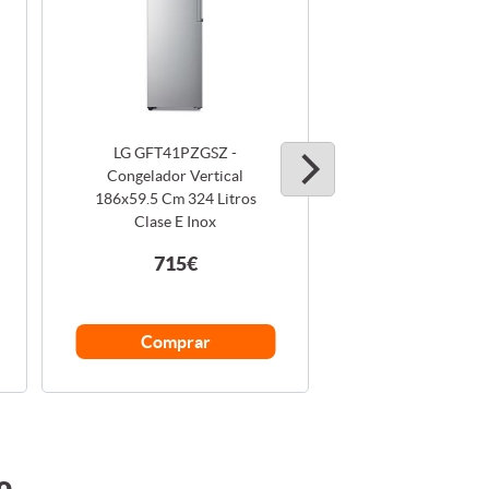
LG GFT41PZGSZ -
Hisense *DISCON
Congelador Vertical
FV105D4BW2
186x59.5 Cm 324 Litros
Congelador Bajo 
Clase E Inox
84.5x56x57,5cm 
715€
No dispon
Comprar
o