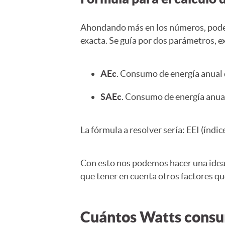
Ahondando más en los números, podemo
exacta. Se guía por dos parámetros, 
AEc
. Consumo de energía anual 
SAEc
. Consumo de energía anual
La fórmula a resolver sería: EEI (índi
Con esto nos podemos hacer una idea 
que tener en cuenta otros factores q
Cuántos Watts consu