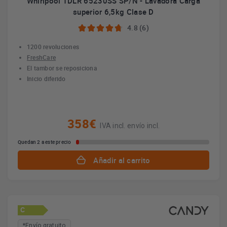
Whirlpool TDLR 65230SS SP/N - Lavadora Carga
superior 6,5kg Clase D
4.8 (6)
1200 revoluciones
FreshCare
El tambor se reposiciona
Inicio diferido
358€
IVA incl. envío incl.
Quedan 2 a este precio
Añadir al carrito
C
*Envío gratuito