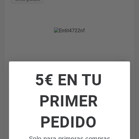
5€ EN TU
Electrolux EN6T4722NF - Lavadora de Carga Superior
Serie 600 SensiCare de 7 kg Blanco
PRIMER
Sensicare
Capacidad de 7Kg
Inicio Diferido
PEDIDO
Función Softplus
Solo para primeras compras