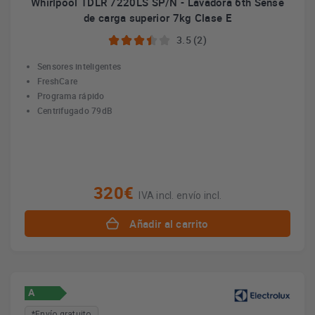
Whirlpool TDLR 7220LS SP/N - Lavadora 6th Sense
de carga superior 7kg Clase E
3.5 (2)
Sensores inteligentes
FreshCare
Programa rápido
Centrifugado 79dB
320€
IVA incl. envío incl.
Añadir al carrito
A
*Envío gratuito