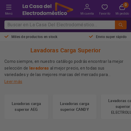
Menú
Mi cuenta
Favorito
Mi pedido
Miles de productos en stock
Envio super rápido
Lavadoras Carga Superior
Como siempre, en nuestro catálogo podrás encontrar la mejor
lavadoras
selección de
al mejor precio, en todas sus
variedades y de las mejores marcas del mercado para
encontrar la opción ideal acorde a ti.
Leer más
Si estás pensando en comprar una lavadora y buscas una de
carga superior, por ejemplo, siempre puedes echar un vistazo al
Lavadoras c
Lavadoras carga
Lavadoras carga
catálogo de nuestra tienda y encontrar las mejores
superior
superior AEG
superior CANDY
opciones para adquirir tu nuevo electrodoméstico.
ELECTROL
Más información