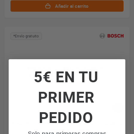
Añadir al carrito
*Envío gratuito
5€ EN TU
PRIMER
PEDIDO
Bosch WTZ27400 - Accesorio Kit de unión secadora
y lavadora en columna
Solo para primeras compras