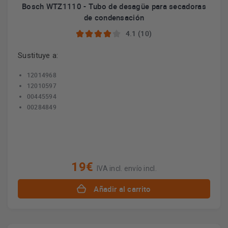
Bosch WTZ1110 - Tubo de desagüe para secadoras
de condensación
4.1 (10)
Sustituye a:
12014968
12010597
00445594
00284849
19€
IVA incl. envío incl.
Añadir al carrito