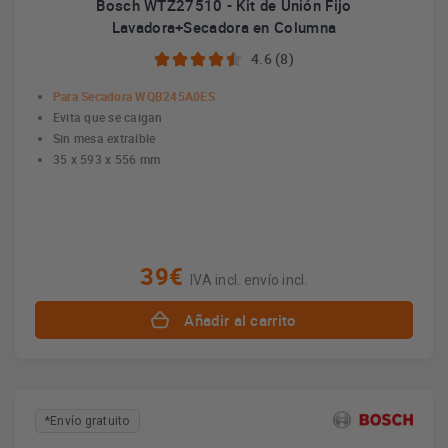
Bosch WTZ27510 - Kit de Unión Fijo
Lavadora+Secadora en Columna
4.6 (8)
Para Secadora WQB245A0ES
Evita que se caigan
Sin mesa extraíble
35 x 593 x 556 mm
39€
IVA incl. envío incl.
Añadir al carrito
*Envío gratuito