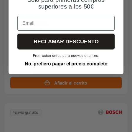
3 (4)
superiores a los 50€
Mesa extraíble
Email
Montaje en columna
Accesorio original
Fácil instalación
RECLAMAR DESCUENTO
Promoción única para nuevos clientes.
99€
IVA incl. envío incl.
No, prefiero pagar el precio completo
Última unidad
Añadir al carrito
*Envío gratuito