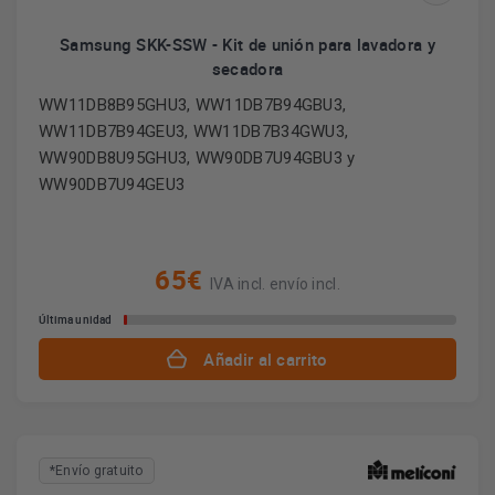
Samsung SKK-SSW - Kit de unión para lavadora y
secadora
WW11DB8B95GHU3, WW11DB7B94GBU3,
WW11DB7B94GEU3, WW11DB7B34GWU3,
WW90DB8U95GHU3, WW90DB7U94GBU3 y
WW90DB7U94GEU3
65€
IVA incl. envío incl.
Última unidad
Añadir al carrito
*Envío gratuito