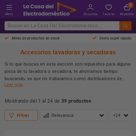
Menú
Mi cuenta
Favorito
Mi pedido
Miles de productos en stock
Envio super rápido
Accesorios lavadoras y secadoras
Si lo que buscas en esta sección son repuestos para alguna
pieza de tu lavadora o secadora, te ahorramos tiempo
buscando, ya que no trabajamos como distribuidores de
Leer más
recambios para electrodomésticos. Para este tipo de
necesidades, te recomendamos contactar siempre
¿Necesitas un tubo para conectar tu secadora al desagüe?
39 productos
directamente con el Servicio Técnico de la marca.
Mostrando del 1 al 24 de
¿Pensando en comprar una secadora e instalarla en torre
con la lavadora? En nuestro catálogo de accesorios de
Filtrar
+24
lavado cuentas con varios modelos de kit de unión de
lavadora y secadora. ¿Quieres conocer más detalles sobre
todos estos accesorios? Sigue leyendo.