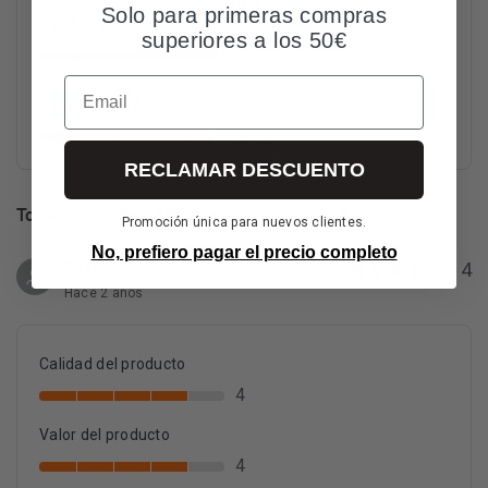
Solo para primeras compras
Calidad del producto
superiores a los 50€
4,83
Email
Valor del producto
4,67
RECLAMAR DESCUENTO
Todas las reseñas
1-8 de 6 reseñas
Promoción única para nuevos clientes.
No, prefiero pagar el precio completo
Carlota0
4
Hace 2 años
Calidad del producto
4
Valor del producto
4