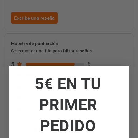
Escribe una reseña
Muestra de puntuación
Seleccionar una fila para filtrar reseñas
5
5
4
1
5€ EN TU
3
0
2
PRIMER
0
1
0
PEDIDO
4,80
General