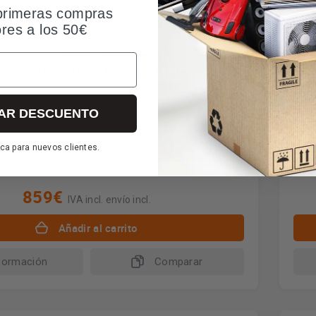
primeras compras
ores a los 50€
HTSATURN - Home Cinema Inalámbrico con 4
His
tavoces Dolby Atmos Bluetooth Negro
ubwoofer
So
Si
AR DESCUENTO
Po
Su
ca para nuevos clientes.
859€
IVA incl. envío incl.
Añadir al carrito
formación
Comparar