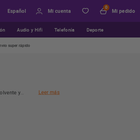
Mi cuenta
Mi pedido
Español
ión
Audio y Hifi
Telefonía
Deporte
nvio super rápido
Leer más
olvente y
das tus
 a lo que