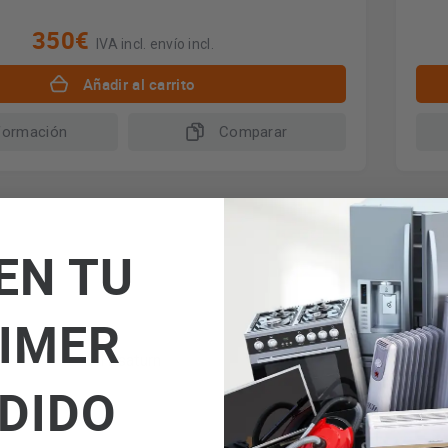
350€
IVA incl. envío incl.
Añadir al carrito
formación
Comparar
*En
EN TU
IMER
DIDO