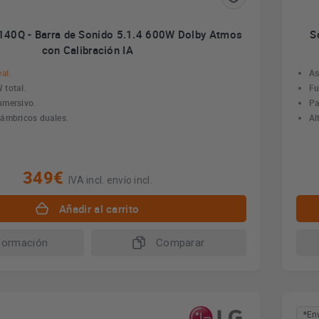
40Q - Barra de Sonido 5.1.4 600W Dolby Atmos
S
con Calibración IA
al.
As
 total.
Fu
nmersivo.
Pa
lámbricos duales.
Al
349€
IVA incl. envío incl.
Añadir al carrito
formación
Comparar
*En