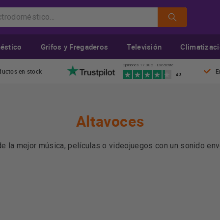
éstico
Grifos y Fregaderos
Televisión
Climatizac
Opiniones 17.082 · Excelente
ductos en stock
E
4.3
Altavoces
de la mejor música, películas o videojuegos con un sonido env
delos con la tecnología más reciente, pensados para cubrir to
les
, aquí encontrarás opciones que se adaptan perfectamente
a con tus auriculares favoritos
.
Más información