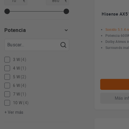
€
€
Hisense AX51
Potencia
Sonido 5.1.4 re
Potencia 600W
Dolby Atmos i
Surrounds ina
3 W
(4)
4 W
(1)
5 W
(2)
6 W
(4)
7 W
(1)
Más in
10 W
(4)
+ Ver más