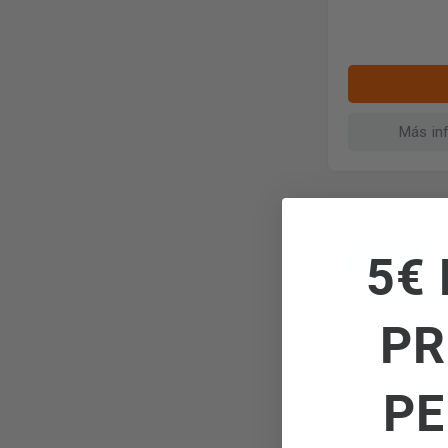
Más in
*Envío gratuito
5€ 
Bluetooth
PR
PE