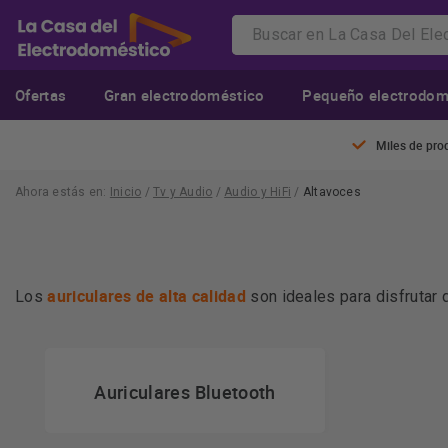
Ofertas
Gran electrodoméstico
Pequeño electrodom
Miles de pro
Ahora estás en:
Inicio
/
Tv y Audio
/
Audio y HiFi
/
Altavoces
auriculares de alta calidad
Los
son ideales para disfrutar 
claro. En nuestra tienda tienes una amplia selección de mo
necesidades.
auriculares que sean buenos y asequib
Si estás buscando
hazte y
necesitas. No dejes pasar nuestras promociones y
Auriculares Bluetooth