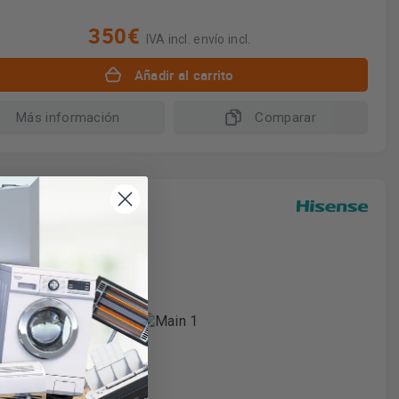
350€
IVA incl. envío incl.
Añadir al carrito
Más información
Comparar
vío gratuito