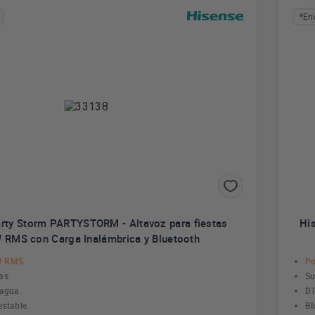
*En
rty Storm PARTYSTORM - Altavoz para fiestas
Hi
RMS con Carga Inalámbrica y Bluetooth
W RMS.
Po
as.
Su
 agua.
DT
estable.
Bl