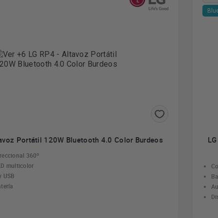
Blu
avoz Portátil 120W Bluetooth 4.0 Color Burdeos
LG
reccional 360º
D multicolor
Co
 y USB
Ba
tería
Au
Di