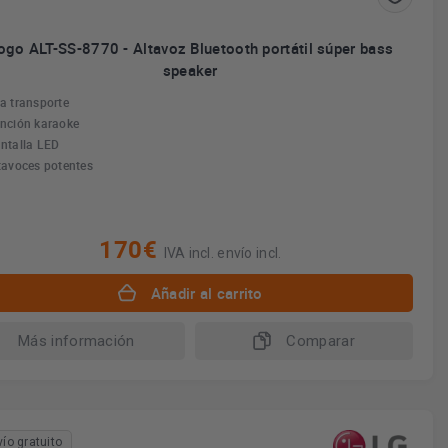
ogo ALT-SS-8770 - Altavoz Bluetooth portátil súper bass
speaker
a transporte
nción karaoke
ntalla LED
tavoces potentes
170€
IVA incl. envío incl.
Añadir al carrito
Más información
Comparar
vío gratuito