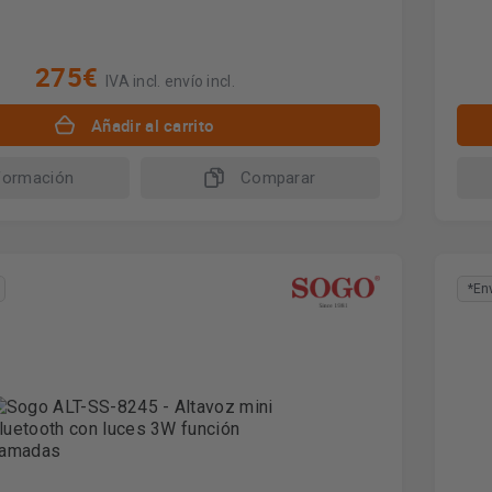
275€
IVA incl. envío incl.
Añadir al carrito
formación
Comparar
*En