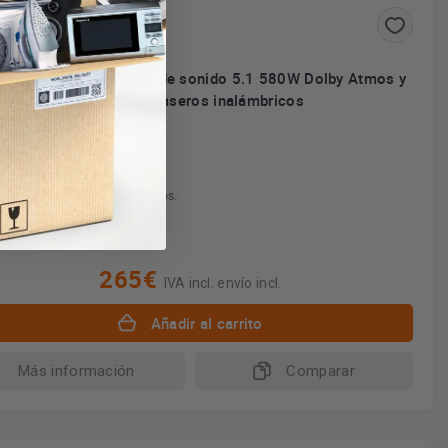
ense AX5100Q - Barra de sonido 5.1 580W Dolby Atmos y
Altavoces traseros inalámbricos
nido Dolby Atmos.
stema 5.1 real.
tencia 580W total.
rrounds inalámbricos incluidos.
265€
IVA incl. envío incl.
Añadir al carrito
Más información
Comparar