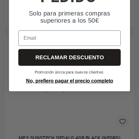
48€
IVA incl. envío incl.
Solo para primeras compras
superiores a los 50€
Email
*Envío gratuito
RECLAMAR DESCUENTO
Promoción única para nuevos clientes.
No, prefiero pagar el precio completo
MP3 SUNSTECH DEDALO 4GB BLACK (NEGRO)