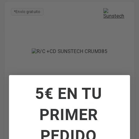
*Envío gratuito
5€ EN TU
R/C +CD SUNSTECH CRUM385
PRIMER
PEDIDO