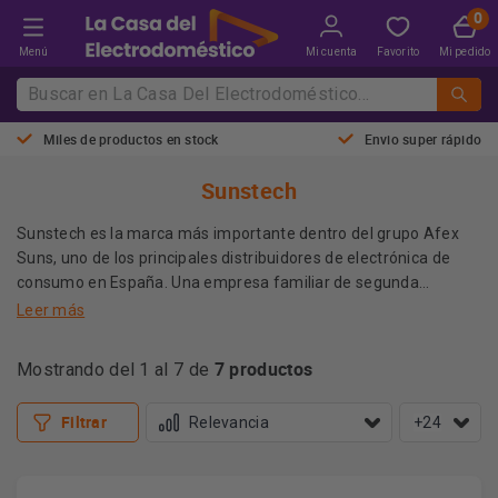
Menú
Mi cuenta
Favorito
Mi pedido
Miles de productos en stock
Envio super rápido
Sunstech
Sunstech es la marca más importante dentro del grupo Afex
Suns, uno de los principales distribuidores de electrónica de
consumo en España. Una empresa familiar de segunda
generación con sede en Montcada i Reixac (Barcelona),
Leer más
oficinas en Lisboa y partners en Tokio, Hong Kong, Shenzhen y
Afex Suns, antes Afex Electronics, fue la empresa que
Dubai.
7 productos
Mostrando del 1 al 7 de
comercializó desde los años 70, y en exclusiva como
distribuidor oficial, la mítica marca japonesa AIWA, que ha
acompañado a varias generaciones con sus equipos de audio y
Filtrar
+24
vídeo.
En 2003 se fundó Afex Suns que, desde sus comienzos, tuvo
como objetivo el desarrollo de su propia marca, SUNSTECH,