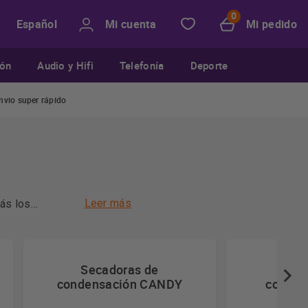
Mi cuenta
Mi pedido
Español
ión
Audio y Hifi
Telefonía
Deporte
nvio super rápido
Leer más
rás los
Secadoras de
Sec
condensación CANDY
conden