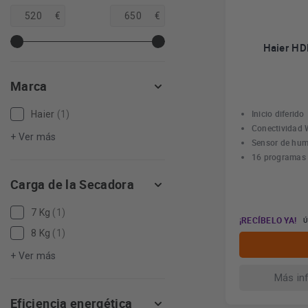
€
€
Haier HD
Marca
Inicio diferido
Haier
(1)
Conectividad W
+ Ver más
Sensor de hu
16 programas
Carga de la Secadora
7 Kg
(1)
¡RECÍBELO YA!
Ú
8 Kg
(1)
+ Ver más
Más in
Eficiencia energética