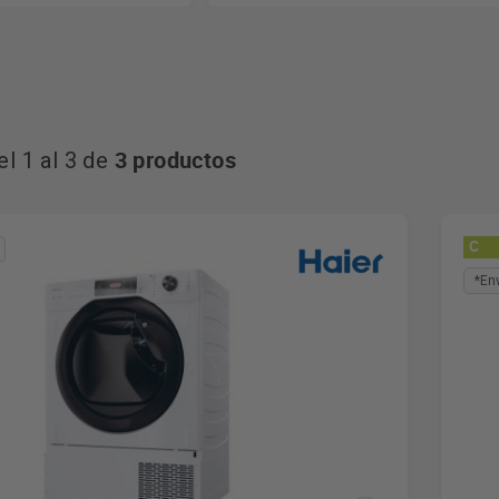
3 productos
l 1 al 3 de
C
*En