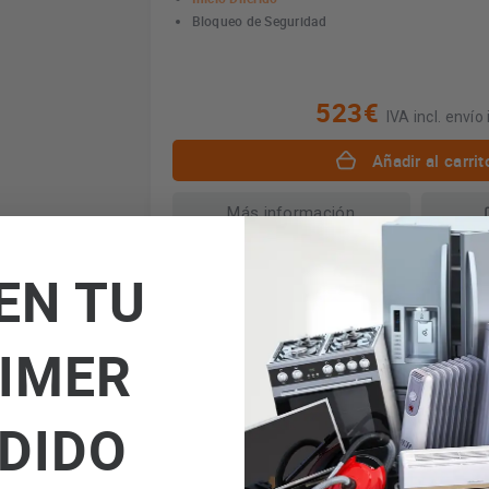
Bloqueo de Seguridad
523€
IVA incl. envío 
Añadir al carrit
Más información
EN TU
IMER
DIDO