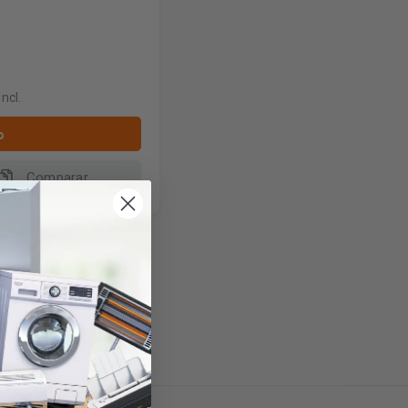
incl.
o
Comparar