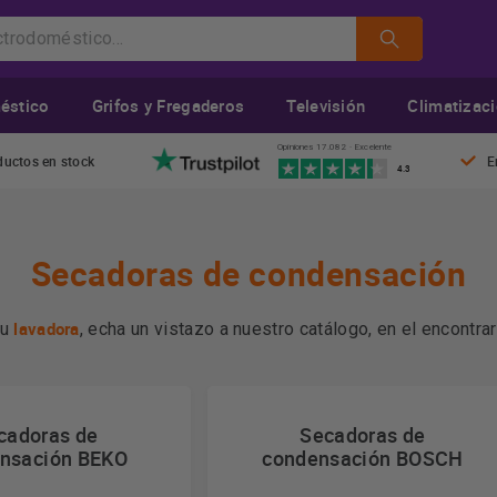
éstico
Grifos y Fregaderos
Televisión
Climatizac
Opiniones 17.082 · Excelente
ductos en stock
E
4.3
Secadoras de condensación
lavadora
tu
, echa un vistazo a nuestro catálogo, en el encontra
ustados del mercado,
Más información
cadoras de
Secadoras de
nsación BEKO
condensación BOSCH