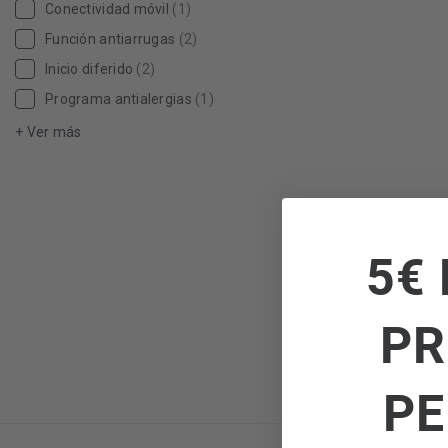
Conectividad móvil
(1)
Función antiarrugas
(2)
Inicio diferido
(2)
Programa antialergias
(1)
+ Ver más
5€ 
PR
PE