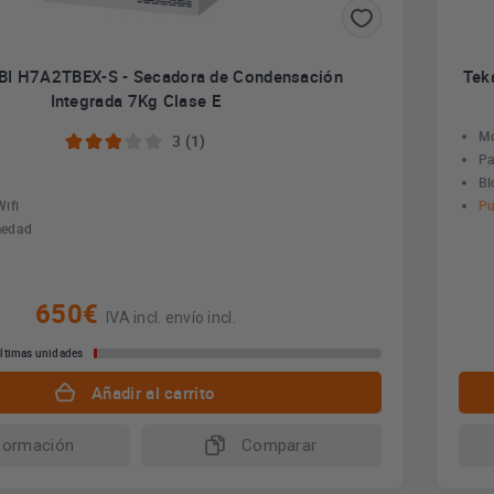
BI H7A2TBEX-S - Secadora de Condensación
Tek
Integrada 7Kg Clase E
Mo
3 (1)
Pa
Bl
ifi
Pu
medad
650€
IVA incl. envío incl.
ltimas unidades
Añadir al carrito
formación
Comparar