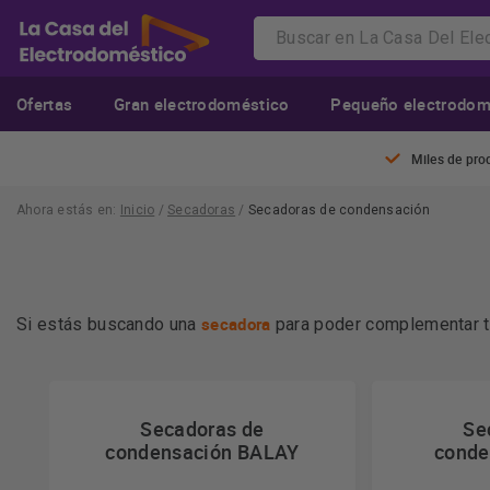
Ofertas
Gran electrodoméstico
Pequeño electrodom
Miles de pro
Ahora estás en:
Inicio
/
Secadoras
/
Secadoras de condensación
secadora
Si estás buscando una
para poder complementar 
mejores electrodomésticos y marcas a los precios más aj
Secadoras de
Se
condensación BALAY
conde