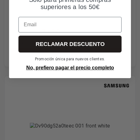
Función + Rápido
superiores a los 50€
Email
715€
IVA incl. envío incl.
¡RECÍBELO YA!
RECLAMAR DESCUENTO
Quedan 10 en oferta
Añadir al carrito
Promoción única para nuevos clientes.
No, prefiero pagar el precio completo