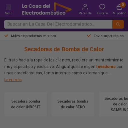
Menú
Mi cuenta
Favorito
Mi pedido
Miles de productos en stock
Envio super rápido
Secadoras de Bomba de Calor
El trato hacia la ropa de los clientes, requiere un mantenimiento
lavadoras
muy específico y exclusivo. Al igual que se eligen
con
unas características, tanto internas como externas que
cumplan las exigencias de los usuarios, igual de importante es
Leer más
seleccionar la secadora adecuada.
Este tipo de electrodomésticos se convierten hoy en el
compañero ideal en el día a día para que podamos ayudar a
Secadoras b
Secadora bomba
Secadoras bomba
ahorrar en tiempo y esfuerzo. Además, en el caso de las
de calor
de calor INDESIT
de calor BEKO
viviendas más modernas resulta complicado, en muchas
SAMSUN
ocasiones, encontrar dónde colgar la colada, por lo que a
muchas personas no les queda otra alternativa que utilizar
Más información
estos electrodomésticos.