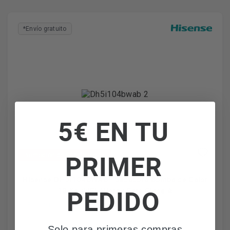
*Envío gratuito
5€ EN TU
PRIMER
Promoción de 60€ de regalo
Hisense DH5I104BWAB - Secadora Bomba de Calor
PEDIDO
10 Kg WiFi Allergy Care Clase A
Fin diferido
Bomba de calor
AllergyCare
Solo para primeras compras