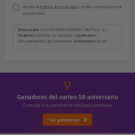
Acepto la
política de privacidad
y recibir comunicaciones
comerciales
Responsable
ELECTRICIDAD MORENO CASTILLO, S.L.
Finalidad
Legitimación
Gestionar su consulta.
Destinatarios
Consentimiento del interesado.
No se
cederán datos a terceros salvo obligación legal.
Derechos
Tiene derecho a acceder, rectificar y suprimir
los datos, así como otros derechos, como se explica en
Información adicional
la información adicional.
Más
información:
AQUÍ
Ganadores del sorteo 50 aniversario
Consulta si tu compra ha resultado premiada
Ver ganadores