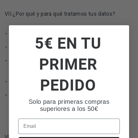
VII.¿Por qué y para qué tratamos tus datos?
Gestionar pedidos y servicios.
5€ EN TU
Enviar información solicitada.
PRIMER
Acciones comerciales, mantenimiento de relación y
personalización de la experiencia.
PEDIDO
Concursos y actividades promocionales.
Facilitar información a autoridades y terceros cuando sea
Solo para primeras compras
necesario.
superiores a los 50€
Email
VIII.Decisiones automatizadas y perfilado