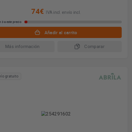
74€
IVA incl. envío incl.
 3 a este precio
Añadir al carrito
Más información
Comparar
vío gratuito