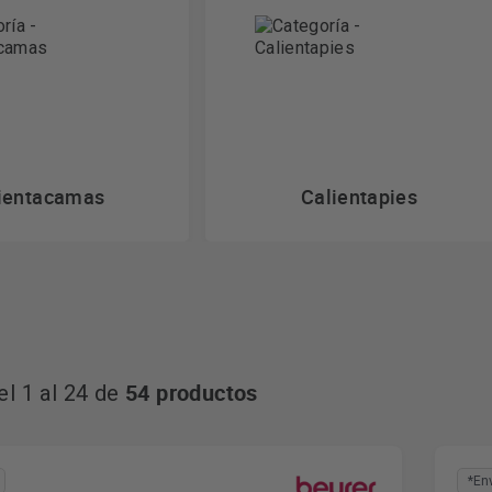
ientacamas
Calientapies
54 productos
l 1 al 24 de
*En