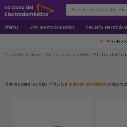
Ofertas
Gran electrodoméstico
Pequeño electrodom
Miles de pro
Ahora estás en:
Inicio
/
P.A.E.
/
Cuidados personales
/
Mantas y calientac
mantas eléctricas
Ideales para los días fríos, las
proporcio
cualquier momento. Además, cuentan con sistemas de segur
necesidades. Las
no solo te mant
mejores mantas eléctricas
circulación, proporcionando un descanso más reparador.