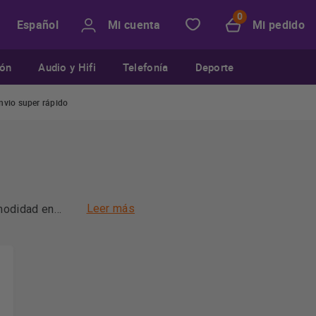
Mi cuenta
Mi pedido
Español
ión
Audio y Hifi
Telefonía
Deporte
nvio super rápido
Leer más
omodidad en
aptarse a tus
s y mejorar la