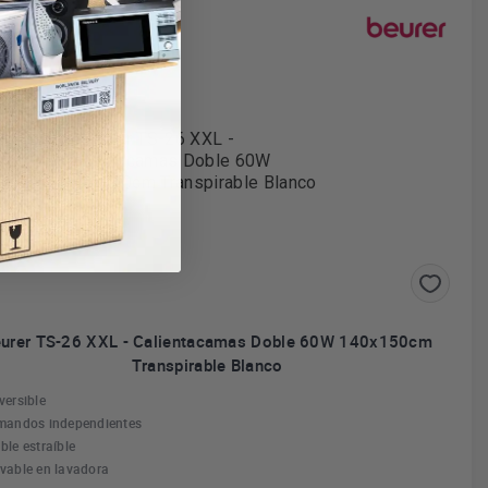
vío gratuito
urer TS-26 XXL - Calientacamas Doble 60W 140x150cm
Transpirable Blanco
versible
mandos independientes
ble estraíble
vable en lavadora