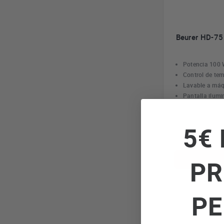
Beurer HD-75
Potencia 100
Control de tem
Lavable a má
Pantalla ilum
5€ 
PR
Más in
PE