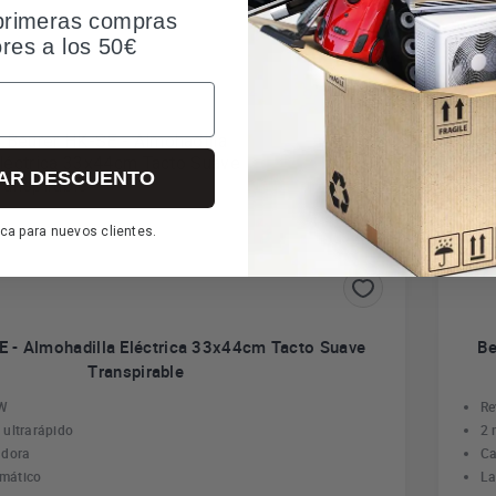
primeras compras
*En
ores a los 50€
AR DESCUENTO
ca para nuevos clientes.
E - Almohadilla Eléctrica 33x44cm Tacto Suave
Be
Transpirable
 W
Re
 ultrarápido
2 
adora
Ca
mático
La