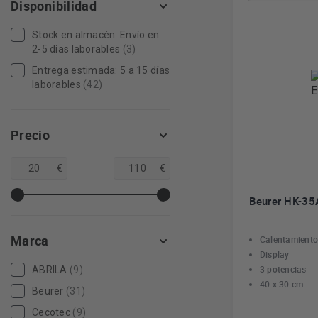
Disponibilidad
Stock en almacén. Envío en
2-5 días laborables
(3)
Entrega estimada: 5 a 15 días
laborables
(42)
Precio
€
€
Beurer HK-35
Marca
Calentamiento 
Display
3 potencias
ABRILA
(9)
40 x 30 cm
Beurer
(31)
Cecotec
(9)