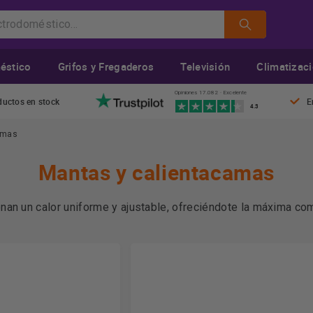
éstico
Grifos y Fregaderos
Televisión
Climatizac
Opiniones 17.082 · Excelente
ductos en stock
E
4.3
amas
Mantas y calientacamas
nan un calor uniforme y ajustable, ofreciéndote la máxima c
idad avanzados y diferentes niveles de temperatura para ad
ienen abrigado, sino que también ayudan a relajar los músculo
Más información