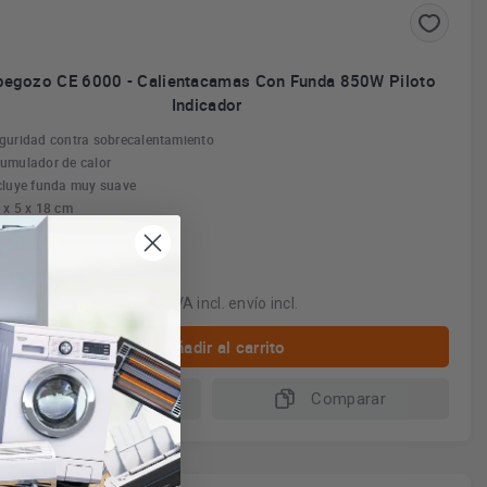
begozo CE 6000 - Calientacamas Con Funda 850W Piloto
Indicador
guridad contra sobrecalentamiento
umulador de calor
cluye funda muy suave
 x 5 x 18 cm
25€
IVA incl. envío incl.
Añadir al carrito
Más información
Comparar