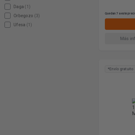
Daga
(1)
Quedan 7 a este prec
Orbegozo
(3)
Ufesa
(1)
Más in
*Envío gratuito