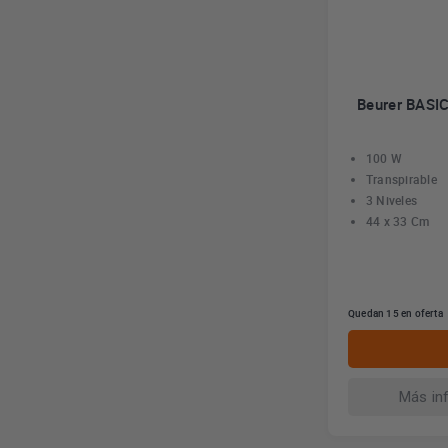
Beurer BASIC
100 W
Transpirable
3 Niveles
44 x 33 Cm
Quedan 15 en oferta
Más in