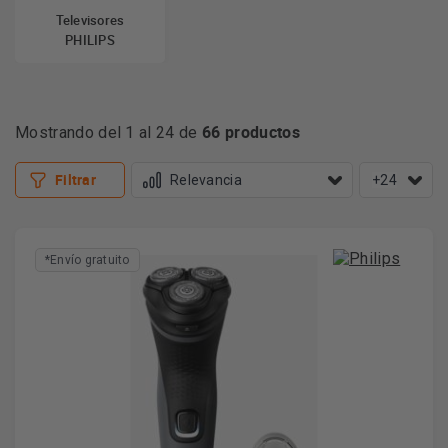
Televisores
PHILIPS
Philips, líder en el sector del
cuidado de la salud
66 productos
Mostrando del 1 al 24 de
Desde la presentación de la primera bombilla de Philips hace
Filtrar
+24
más de 120 años, la innovación y las personas han sido los
aspectos más importantes para esta empresa.
*Envío gratuito
El compromiso de la marca es ofrecer nuevas tecnologías de
cuidado de la salud e iluminación, así como productos de
consumo innovadores y de interés local que marquen la
diferencia para nuestros clientes, consumidores y partes
interesadas en todo el mundo. Philips está convencido de que
la mejor manera de lograrlo es comprender a fondo las
necesidades y los deseos de los usuarios.