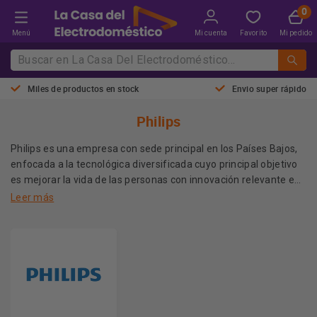
Menú
Mi cuenta
Favorito
Mi pedido
Miles de productos en stock
Envio super rápido
Philips
Philips es una empresa con sede principal en los Países Bajos,
enfocada a la tecnológica diversificada cuyo principal objetivo
es mejorar la vida de las personas con innovación relevante en
las áreas de cuidado de la salud, consumo y estilo de vida e
Leer más
iluminación.
La empresa es líder en atención cardiológica, cuidados
intensivos y cuidado de la salud en casa, soluciones de
iluminación de bajo consumo y nuevas aplicaciones de
iluminación, así como en productos de arreglo personal y
afeitado masculino y salud bucodental.