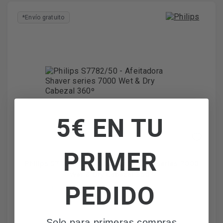
*Envío gratuito
5€ EN TU
PRIMER
Philips S7782/50 - Afeitadora Shaver series 7000
Wet & Dry Cabezal 360º
PEDIDO
Pantalla LED
Bluetooth para App
Carga rápida 5 min.
Incluye estuche
Solo para primeras compras