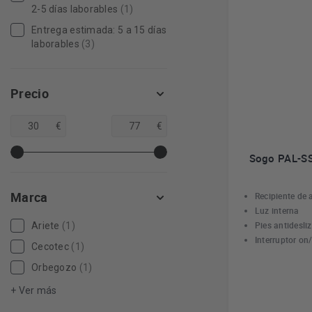
2-5 días laborables
(1)
Entrega estimada: 5 a 15 días
laborables
(3)
Precio
€
€
Sogo PAL-SS
Marca
Recipiente de 
Luz interna
Pies antidesli
Ariete
(1)
Interruptor on/
Cecotec
(1)
Orbegozo
(1)
+ Ver más