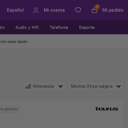
Mi cuenta
Mi pedido
Español
ión
Audio y Hifi
Telefonía
Deporte
nvio super rápido
vío gratuito