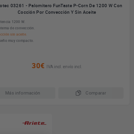
otec 03261 - Palomitero FunTaste P-Corn De 1200 W Con
Cocción Por Convección Y Sin Aceite
tencia 1200 W.
stema de convección.
cción sin aceite.
seño muy compacto.
30€
IVA incl. envío incl.
Más información
Comparar