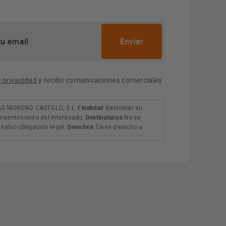
e privacidad
y recibir comunicaciones comerciales
Finalidad
D MORENO CASTILLO, S.L.
Gestionar su
Destinatarios
nsentimiento del interesado.
No se
Derechos
salvo obligación legal.
Tiene derecho a
rimir los datos, así como otros derechos, como se
Información adicional
 adicional.
Más información: