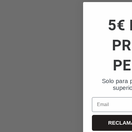
5€ 
PR
PE
Solo para 
superi
Email
RECLAM