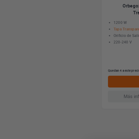
Orbego
Tr
1200 W
Tapa Transpar
Orificio de Sal
220-240 V
Quedan 4 a este prec
Más in