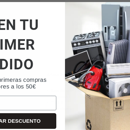
EN TU
IMER
DIDO
Ariete 2957 - Palomitero Party Time Big
primeras compras
Rojo
ores a los 50€
Base desmontable
Sin grasas
1100 W
Aire caliente
AR DESCUENTO