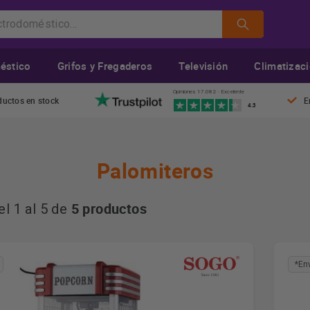
éstico
Grifos y Fregaderos
Televisión
Climatizac
Opiniones 17.082 · Excelente
ductos en stock
E
4.3
Palomiteros
5 productos
l 1 al 5 de
*En