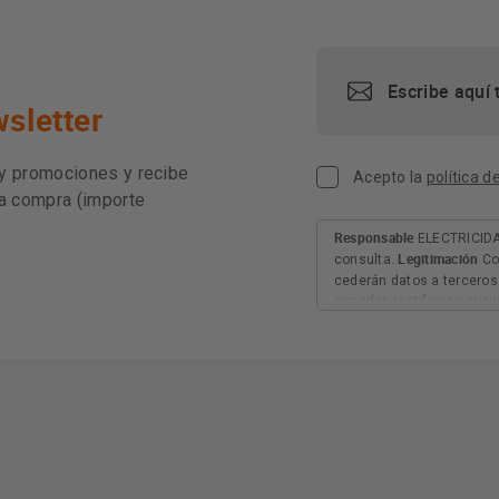
sletter
 y promociones y recibe
Acepto la
política d
ra compra (importe
Responsable
ELECTRICIDA
Legitimación
consulta.
Co
cederán datos a terceros 
acceder, rectificar y sup
explica en la información
AQUÍ