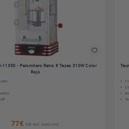
-11350 - Palomitero Retro 8 Tazas 310W Color
Tau
Rojo
acero
Po
Co
zantes
In
off
Ta
77€
IVA incl. envío incl.