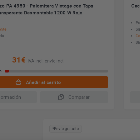
zo PA 4350 - Palomitera Vintage con Tapa
Cec
ansparente Desmontable 1200 W Rojo
Po
ente
Si
ida
Co
Di
31€
IVA incl. envío incl.
io
Añadir al carrito
formación
Comparar
*Envío gratuito