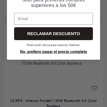
superiores a los 50€
Añadir al carrito
Email
RECLAMAR DESCUENTO
Promoción única para nuevos clientes.
No, prefiero pagar el precio completo
LG RP4 - Altavoz Portátil 120W Bluetooth 4.0 Color
Burdeos