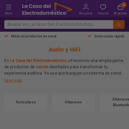
Menú
Mi cuenta
Favorito
Mi pedido
Miles de productos en stock
Envio super rápido
Audio y HiFi
La Casa del Electrodoméstico
En
, ofrecemos una amplia gama
sonido
de productos de
diseñados para transformar tu
experiencia auditiva. Ya sea que busques un sistema de sonido
altavoces
envolvente para tu hogar o
de alta calidad, nuestros
Leer más
productos garantizan una nitidez excepcional y potencia en
cada nota.
Altavoce
Además, nuestros equipos de sonido se complementan a la
Auriculares
Altavoces
Bluetoot
televisores QLED
perfección con tus
, permitiendo que
disfrutes de un audio envolvente mientras ves tus películas
consolas
favoritas. Asimismo, si eres amante de las
, contar
con un sistema de sonido de calidad amplifica la emoción de