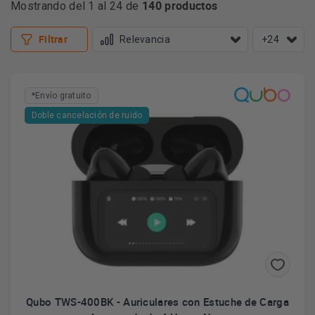
140 productos
Mostrando del 1 al 24 de
cada juego, llevando tu experiencia a otro nivel.
Más información
Filtrar
+24
*Envío gratuito
Doble cancelación de ruido
Qubo TWS-400BK - Auriculares con Estuche de Carga