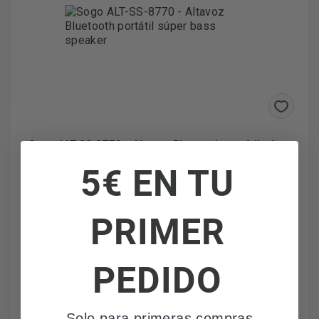
Sogo ALT-SS-8770 - Altavoz Bluetooth portátil súper
bass speaker
5€ EN TU
Asa transporte
Función karaoke
Pantalla LED
PRIMER
Altavoces potentes
PEDIDO
170€
IVA incl. envío incl.
Solo para primeras compras