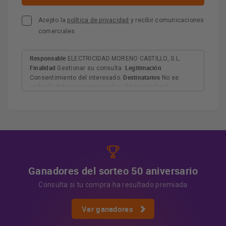
Acepto la
política de privacidad
y recibir comunicaciones
comerciales
Responsable
ELECTRICIDAD MORENO CASTILLO, S.L.
Finalidad
Legitimación
Gestionar su consulta.
Destinatarios
Consentimiento del interesado.
No se
cederán datos a terceros salvo obligación legal.
Derechos
Tiene derecho a acceder, rectificar y suprimir
los datos, así como otros derechos, como se explica en
Información adicional
la información adicional.
Más
información:
AQUÍ
Ganadores del sorteo 50 aniversario
Consulta si tu compra ha resultado premiada
Ver ganadores