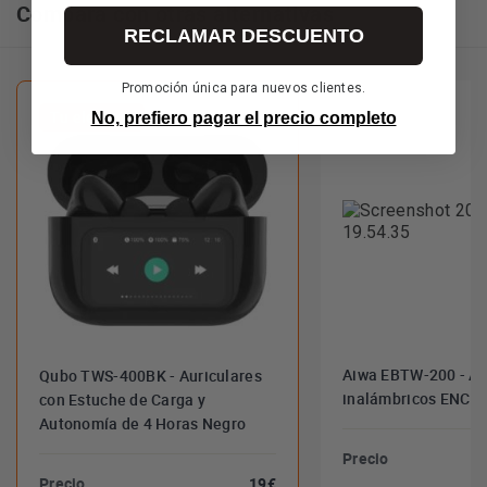
Compara con otras alternativas
RECLAMAR DESCUENTO
Promoción única para nuevos clientes.
Tu elección
No, prefiero pagar el precio completo
Aiwa EBTW-200 - Au
Qubo TWS-400BK - Auriculares
inalámbricos ENC T
con Estuche de Carga y
Autonomía de 4 Horas Negro
Precio
Precio
19€