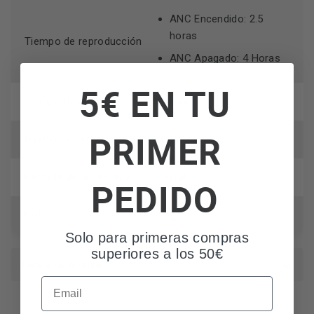
ANC Encendido: 2.5
horas
Tiempo de reproducción
ANC Apagado: 4 Horas
5€ EN TU
Tiempo de carga
1 Hora
PRIMER
Puerto de carga
USB-C
Pantalla de la carcasa
Digital
PEDIDO
Color
Negro
Solo para primeras compras
superiores a los 50€
Datos de interés
Email