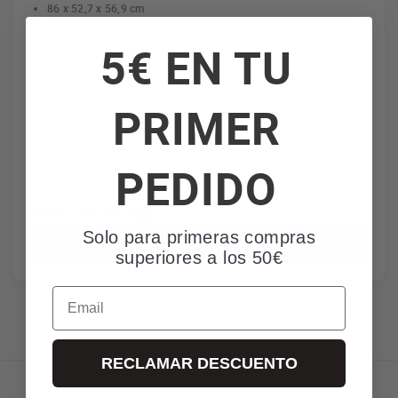
86 x 52,7 x 56,9 cm
Capacidad neta: 100L
5€ EN TU
Capacidad bruta: 102L
9 kg/24h
PRIMER
PEDIDO
239€
IVA incl. envío incl.
Quedan 7 a este precio
Solo para primeras compras
Añadir al carrito
superiores a los 50€
Email
RECLAMAR DESCUENTO