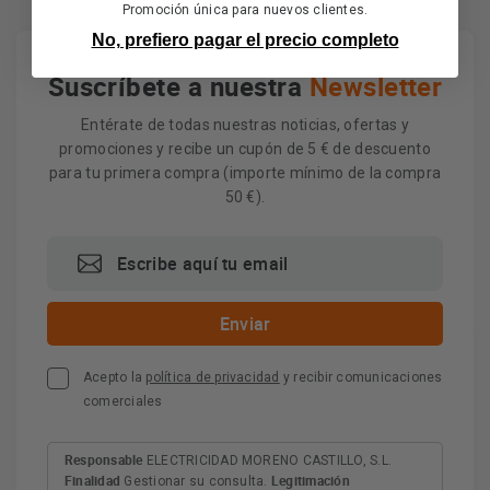
Promoción única para nuevos clientes.
No, prefiero pagar el precio completo
Suscríbete a nuestra
Newsletter
Entérate de todas nuestras noticias, ofertas y
promociones y recibe un cupón de 5 € de descuento
para tu primera compra (importe mínimo de la compra
50 €).
Acepto la
política de privacidad
y recibir comunicaciones
comerciales
Responsable
ELECTRICIDAD MORENO CASTILLO, S.L.
Finalidad
Legitimación
Gestionar su consulta.