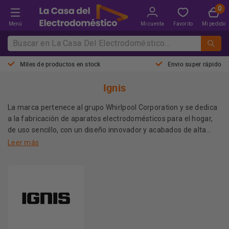
Menú
Mi cuenta
Favorito
Mi pedido
Miles de productos en stock
Envio super rápido
Ignis
La marca pertenece al grupo Whirlpool Corporation y se dedica
a la fabricación de aparatos electrodomésticos para el hogar,
de uso sencillo, con un diseño innovador y acabados de alta
calidad. También, Ignis tiene una línea de electrodomésticos de
Leer más
gama blanca, como los frigoríficos, combis, congeladores,
campanas extractoras, lavadoras, secadoras, lavavajillas,
calderas y aparatos de calefacción.