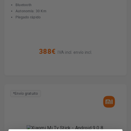
Bluetooth
Autonomía: 30 Km
Plegado rápido
388€
IVA incl. envío incl.
*Envío gratuito