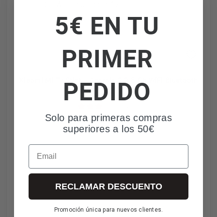
5€ EN TU
PRIMER
PEDIDO
Xiaomi Mi Tv Stick - Android 9.0 8 Gb WiFi Bluetooth
4.2
3 (1)
Solo para primeras compras
Google Assistant
superiores a los 50€
Conexión HDMI
Google Play Store
Email
Portátil
RECLAMAR DESCUENTO
43€
Promoción única para nuevos clientes.
IVA incl. envío incl.