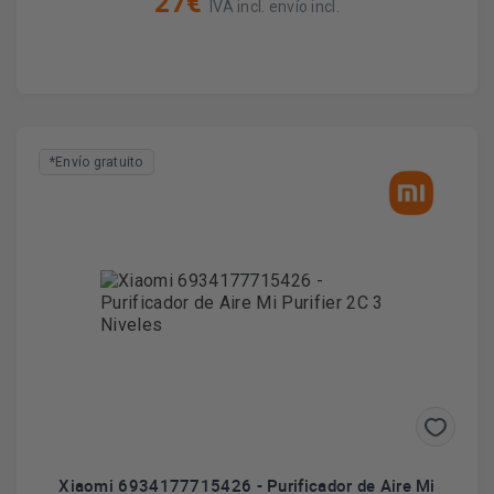
27€
IVA incl. envío incl.
todo tipo de
Además de teléfonos móviles, Xiaomi dispone de
accesorios electrónicos
.
presencia en más de 30 países
En la actualidad, Xiaomi tiene
y
se ha convertido en una de las marcas globales de referencia
del sector tecnológico.
*Envío gratuito
En definitiva, si quieres disfrutar de los mejores productos
electrónicos, de la mayor calidad y que incorporen las últimas
innovaciones tecnológicas del sector, apostar por un modelo
sinónimo de calidad
Xiaomi es
y, al mismo tiempo, de bajo
precio.
Olvídate de pagar grandes cantidades de dinero por un
teléfono móvil nuevo, o por cualquier otro producto electrónico,
mayor calidad
gracias a la marca Xiaomi puedes tener la
siempre a tu alcance
. Además, si adquieres tu
electrodoméstico Xiaomi en nuestra tienda online puedes
mejor precio del mercado
disfrutar del
. ¿A qué esperas para
hacerte con el tuyo?
Xiaomi 6934177715426 - Purificador de Aire Mi