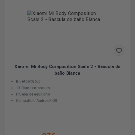
Por ello, si estás pensando en cambiar tu teléfono móvil y no
opción
sabes qué marca escoger, los móviles Xiaomi son una
segura, duradera y económica
.
Sobre Xiaomi
La marca china Xiaomi se fundó el 6 de abril de 2010 por Lei
Xiaomi Mi Body Composition Scale 2 - Báscula de
no ha dejado de
Jun y varios socios; desde ese momento,
baño Blanca
crecer
, tanto que en 2019 fue la empresa más joven del
Fortune 500.
Bluetooth 5.0
13 Datos corporales
El objetivo de Lei Jun cuando fundó Xiaomi era conseguir una
Prueba de equilibrio
innovación para todos; por ello, ofrecen productos de alta gama
Compatible Android/iOS
fabricados con tecnología puntera
y están
, con hardware,
software y servicios de Internet pero al alcance de todos.
En 2011 lanzó su primer teléfono, el Mi 1; este móvil destacaba
por ofrecer las mismas prestaciones que muchos modelos
similares del mercado, pero a un precio realmente bajo.