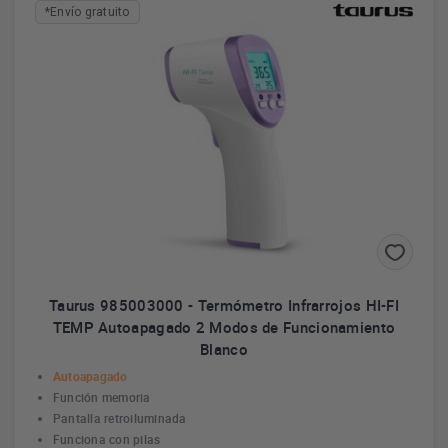
estetoscopio que ayuda a escuchar el intervalo entre la sístole
*Envío gratuito
y la diástole. La presión arterial se indica en una unidad física
A través del control de la presión arterial con un tensiómetro,
de presión (habitualmente en milímetros de mercurio).
una persona puede saber si sufre hipotensión (presión baja) o
hipertensión (presión alta).
Más información
Taurus 985003000 - Termómetro Infrarrojos HI-FI
TEMP Autoapagado 2 Modos de Funcionamiento
Blanco
Autoapagado
Función memoria
Pantalla retroiluminada
Funciona con pilas