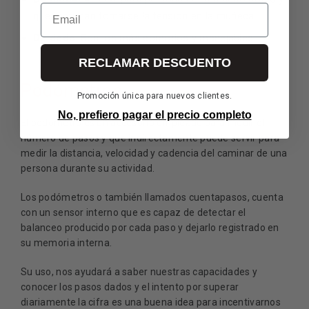
Email
que prefieran tomarse la tensión en la muñeca.
De dedo
. Son los más cómodos y manejables.
RECLAMAR DESCUENTO
Podómetros
Promoción única para nuevos clientes.
No, prefiero pagar el precio completo
El podómetro es un accesorio empleado para medir el
número de pasos y que indirectamente puede servir para
medir la distancia, velocidad y cadencia del caminar de una
persona durante su actividad.
Los podómetros o también llamados cuentapasos, cuenta
con un sensor interno que es capaz de detectar el
balanceo producido por cada paso y dejarlo registrado en
su memoria interna.
Su uso, nos ayudará a saber nuestras capacidades y
conocer los pasos dados y el intento por superar
diariamente la cifra es una buena idea para incentivarnos