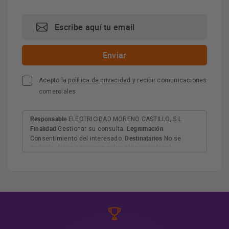
Acepto la
política de privacidad
y recibir comunicaciones
comerciales
Responsable
ELECTRICIDAD MORENO CASTILLO, S.L.
Finalidad
Legitimación
Gestionar su consulta.
Destinatarios
Consentimiento del interesado.
No se
cederán datos a terceros salvo obligación legal.
Derechos
Tiene derecho a acceder, rectificar y suprimir
los datos, así como otros derechos, como se explica en
Información adicional
la información adicional.
Más
información:
AQUÍ