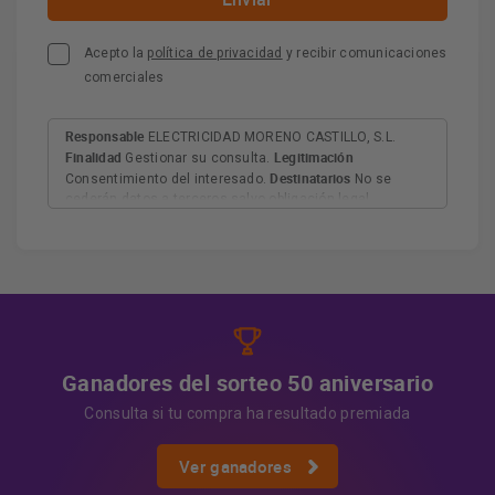
Acepto la
política de privacidad
y recibir comunicaciones
comerciales
Responsable
ELECTRICIDAD MORENO CASTILLO, S.L.
Finalidad
Legitimación
Gestionar su consulta.
Destinatarios
Consentimiento del interesado.
No se
cederán datos a terceros salvo obligación legal.
Derechos
Tiene derecho a acceder, rectificar y suprimir
los datos, así como otros derechos, como se explica en
Información adicional
la información adicional.
Más
información:
AQUÍ
Ganadores del sorteo 50 aniversario
Consulta si tu compra ha resultado premiada
Ver ganadores