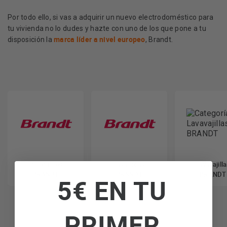
Por todo ello, si vas a adquirir un nuevo electrodoméstico para
tu vivienda no lo dudes y hazte con uno de los que pone a tu
marca líder a nivel europeo
disposición la
, Brandt.
Frigoríficos
Lavadoras
Lavavajill
BRANDT
BRANDT
BRANDT
5€ EN TU
PRIMER