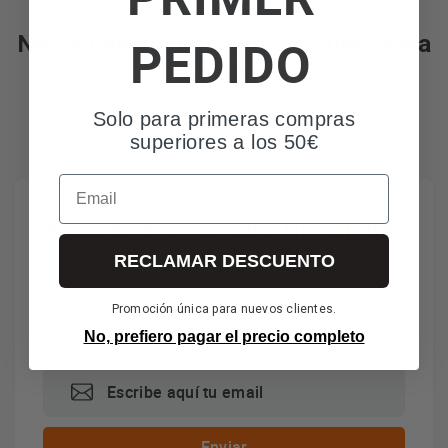
PEDIDO
No se han encontrado artículos para
esta marca
Solo para primeras compras
superiores a los 50€
Email
Suscríbete a nuestra
Newsletter
RECLAMAR DESCUENTO
Entérate de todas nuestras noticias, ofertas y
promociones y recibe un cupón de 5 € de descuento
para tu primera compra (importe mínimo de la compra
Promoción única para nuevos clientes.
50 €).
No, prefiero pagar el precio completo