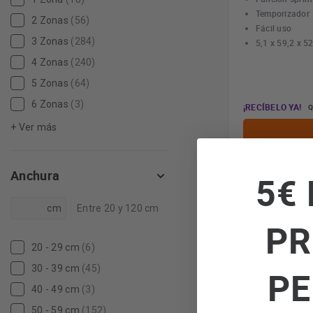
Temporizador
2 Zonas
(56)
Fácil uso
3 Zonas
(284)
5,1 x 59,2 x 5
4 Zonas
(240)
5 Zonas
(64)
6 Zonas
(3)
¡RECÍBELO YA!
Q
+ Ver más
Más in
Anchura
5€ 
cm
Entre 20 y 120 cm
PR
*Envío gratuito
20 - 29 cm
(6)
30 - 39 cm
(45)
PE
40 - 49 cm
(3)
50 - 59 cm
(152)