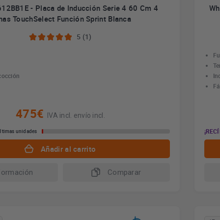
12BB1E - Placa de Inducción Serie 4 60 Cm 4
Wh
nas TouchSelect Función Sprint Blanca
5 (1)
Fu
Te
cocción
In
Fá
475€
IVA incl. envío incl.
¡RECÍ
ltimas unidades
Añadir al carrito
formación
Comparar