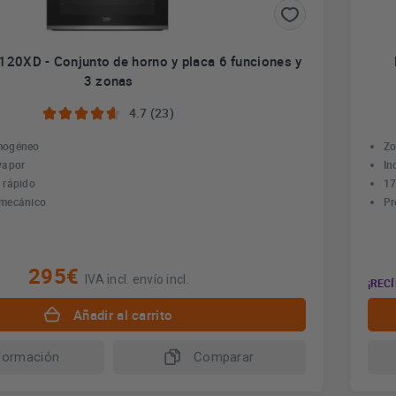
20XD - Conjunto de horno y placa 6 funciones y
3 zonas
4.7 (23)
mogéneo
Zo
vapor
In
 rápido
17
 mecánico
Pr
295€
IVA incl. envío incl.
¡RECÍ
Añadir al carrito
formación
Comparar