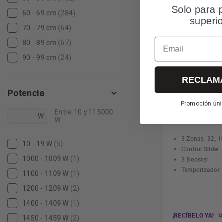
Solo para 
60 - 69 cm
(284)
superi
70 - 79 cm
(64)
Email
80 - 89 cm
(67)
90 - 99 cm
(24)
RECLAM
Fagor 3IF
Potencia
Promoción úni
Entre 10 y 115000
W
W
3 Zonas: 32, 
10 - 19 W
(5)
Control Slider
1000 - 1009 W
(1)
3 Booster
Temporizador
1100 - 1109 W
(1)
1200 - 1209 W
(2)
1400 - 1409 W
(1)
¡RECÍBELO YA!
Q
1450 - 1459 W
(2)