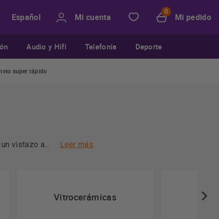
Mi cuenta
Mi pedido
Español
ión
Audio y Hifi
Telefonía
Deporte
nvio super rápido
 un vistazo a
Leer más
Placa
Vitrocerámicas
el