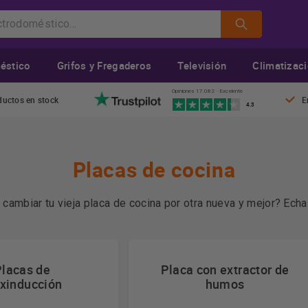
éstico
Grifos y Fregaderos
Televisión
Climatizac
Opiniones 17.082 · Excelente
ductos en stock
E
4.3
Placas de cocina
ambiar tu vieja placa de cocina por otra nueva y mejor? Echa
 donde escoger según tus necesidades.
Más información
Placas de
Placa con extractor de
exinducción
humos