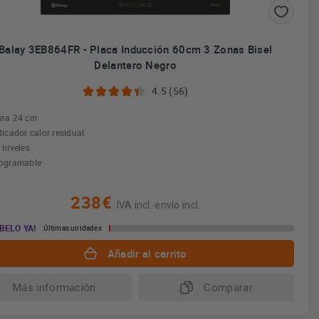
Balay 3EB864FR - Placa Inducción 60cm 3 Zonas Bisel
Delantero Negro
4.5 (56)
na 24 cm
dicador calor residual
 niveles
ogramable
238€
IVA incl. envío incl.
BELO YA!
Últimas unidades
Añadir al carrito
Más información
Comparar