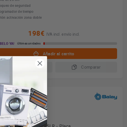
oqueo de seguridad
ogramador de tiempo
tón activación zona doble
198€
IVA incl. envío incl.
BELO YA!
Últimas unidades
Añadir al carrito
Más información
Comparar
vío gratuito