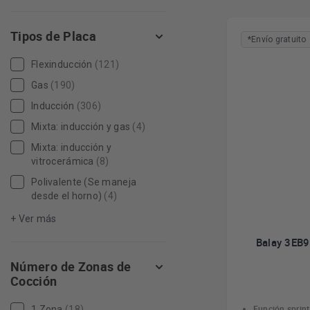
Tipos de Placa
*Envío gratuito
Flexinducción
(121)
Gas
(190)
Inducción
(306)
Mixta: inducción y gas
(4)
Mixta: inducción y
vitrocerámica
(8)
Polivalente (Se maneja
desde el horno)
(4)
+ Ver más
Balay 3EB9
Número de Zonas de
Cocción
Función sprint
1 Zona
(18)