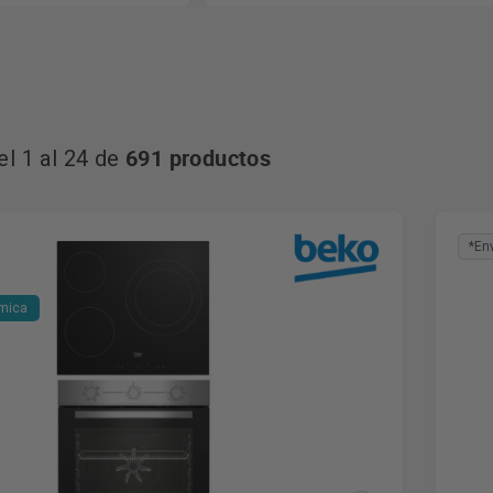
691 productos
l 1 al 24 de
*En
ámica