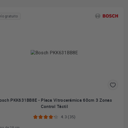
vío gratuito
osch PKK631BB8E - Placa Vitrocerámica 60cm 3 Zonas
Control Táctil
4.3 (35)
na de 28 cm