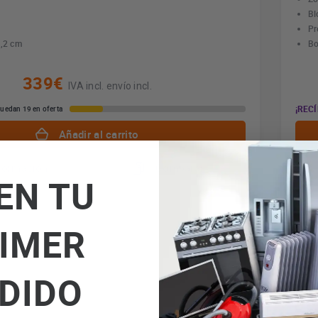
Bl
Pr
2,2 cm
Bo
339€
IVA incl. envío incl.
¡RECÍ
uedan 19 en oferta
Añadir al carrito
formación
Comparar
EN TU
IMER
*En
DIDO