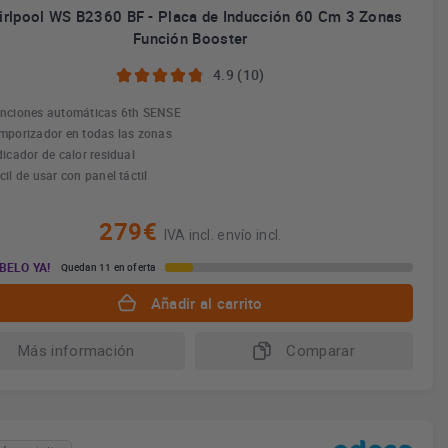
irlpool WS B2360 BF - Placa de Inducción 60 Cm 3 Zonas
Función Booster
4.9 (10)
nciones automáticas 6th SENSE
mporizador en todas las zonas
dicador de calor residual
cil de usar con panel táctil
279€
IVA incl. envío incl.
BELO YA!
Quedan 11 en oferta
Añadir al carrito
Más información
Comparar