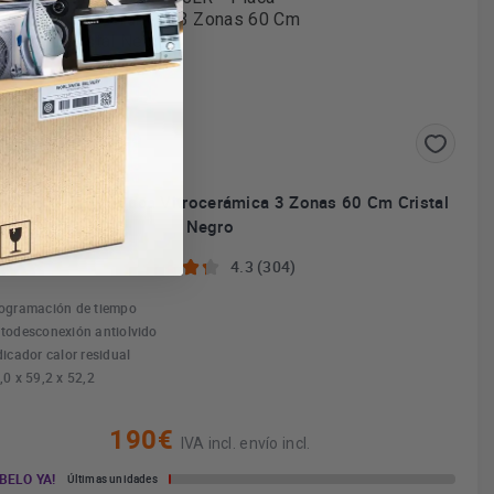
ay 3EB715LR - Placa Vitrocerámica 3 Zonas 60 Cm Cristal
Negro
4.3 (304)
ogramación de tiempo
todesconexión antiolvido
dicador calor residual
,0 x 59,2 x 52,2
190€
IVA incl. envío incl.
BELO YA!
Últimas unidades