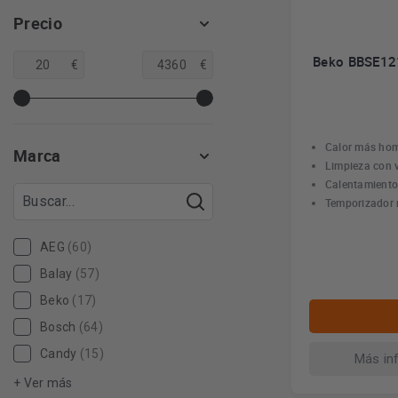
Precio
Beko BBSE121
€
€
Calor más ho
Marca
Limpieza con 
Calentamiento
Temporizador
AEG
(60)
Balay
(57)
Beko
(17)
Bosch
(64)
Candy
(15)
Más in
+ Ver más