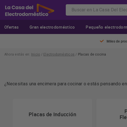
Ofertas
Gran electrodoméstico
Pequeño electrodom
Miles de pro
Ahora estás en:
Inicio
/
Electrodomésticos
/
Placas de cocina
¿Necesitas una encimera para cocinar o estás pensando en c
nuestras ofertas con una completísima gama de productos
Placas de Inducción
Fl