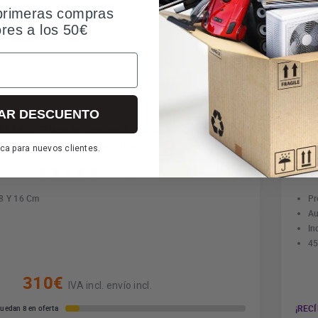
primeras compras
ores a los 50€
AR DESCUENTO
-355BS - Placa Inducción 3 Zonas 60 Cm Zona
Bal
Gigante 32Cm Slider
ca para nuevos clientes.
4.8 (5)
18 Y 16 Cm
Pr
Au
In
45
310€
IVA incl. envío incl.
¡RECÍ
uedan 8 en oferta