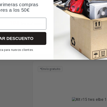
primeras compras
ores a los 50€
19€
IVA incl. envío incl.
AR DESCUENTO
formación
Comparar
ca para nuevos clientes.
*Envío gratuito