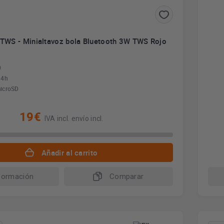
TWS - Minialtavoz bola Bluetooth 3W TWS Rojo
0
 4h
icroSD
19€
IVA incl. envío incl.
Añadir al carrito
formación
Comparar