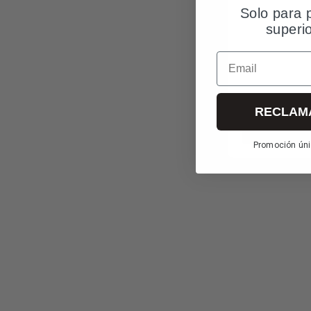
Solo para 
superi
Email
RECLAM
Más in
Promoción úni