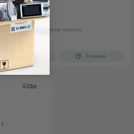
13€
IVA incl. envío incl.
Más información
Comparar