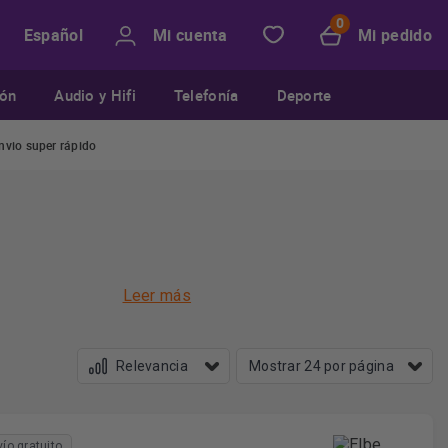
Mi cuenta
Mi pedido
Español
ión
Audio y Hifi
Telefonía
Deporte
nvio super rápido
Leer más
oncreto los
ntes, gracias
vío gratuito