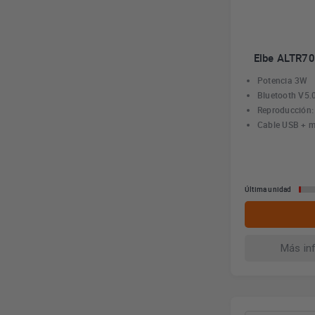
Elbe ALTR70
Potencia 3W
Bluetooth V5.
Reproducción:
Cable USB + m
Última unidad
Más in