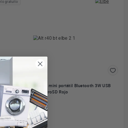
vío gratuito
Elbe ALTR40BT - Altavoz mini portátil Bluetooth 3W USB
microSD Rojo
B + Micro SD
nexión Bluetooth
empo de carga 2- 3 horas
tería interna recargable