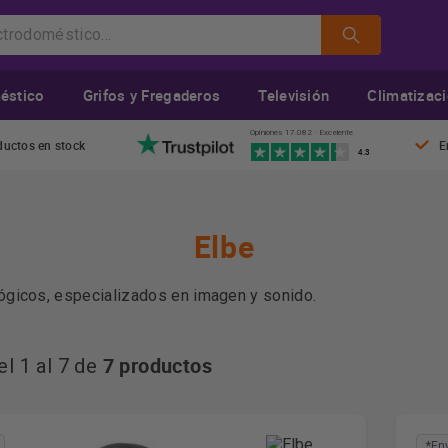
éstico
Grifos y Fregaderos
Televisión
Climatizac
Opiniones 17.082 · Excelente
ductos en stock
E
4.3
Elbe
lógicos, especializados en imagen y sonido.
productos electrónicos para el consumo de las personas. En c
7 productos
l 1 al 7 de
nvertido en una de las marcas líderes del sector. Muchos clie
para disfrutar de la música en sus casa.
*En