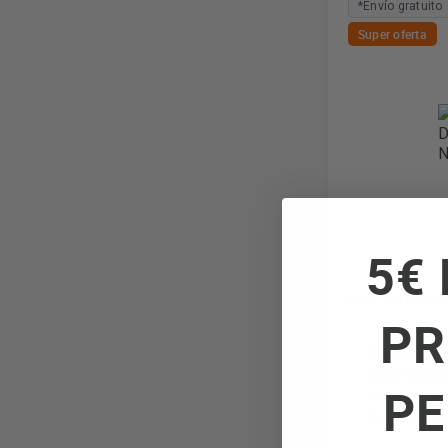
*Envío gratuito
Super oferta
5€ 
Elbe ABT-038-
PR
Micrófono inc
Resiste salpic
PE
6 horas de re
Dos dispositi