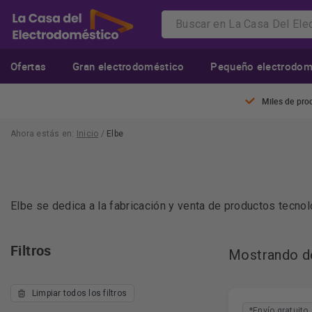
Ofertas
Gran electrodoméstico
Pequeño electrodom
Miles de pro
Ahora estás en:
Inicio
/
Elbe
Elbe se dedica a la fabricación y venta de productos tecno
Elbe es una empresa dedicada a la fabricación y venta de 
Filtros
Mostrando de
sistemas de reproducción más modernos del mundo.
Con investigaciones tecnológicas constantes, Elbe se ha co
Limpiar todos los filtros
a sus buenas opiniones y calidad precio, eligen esta marca 
*Envío gratuito