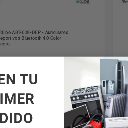
*En
EN TU
DEP - Auriculares Deportivos Bluetooth 4.0 Color
IMER
Negro
orporado
US
aduras
Co
DIDO
producción
Ti
vos simultáneos
Ba