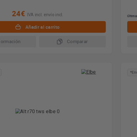
24€
IVA incl. envío incl.
Última
Añadir al carrito
formación
Comparar
*En