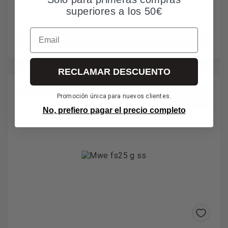
125€
IVA incl. envío incl.
superiores a los 50€
Quedan 15 en oferta
Email
Añadir al carrito
RECLAMAR DESCUENTO
*Envío gratuito
Promoción única para nuevos clientes.
No, prefiero pagar el precio completo