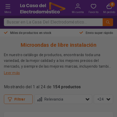
Menú
Mi cuenta
Favorito
Mi pedido
Miles de productos en stock
Envio super rápido
Microondas de libre instalación
En nuestro catálogo de productos, encontrarás toda una
variedad, de la mejor calidad y a los mejores precios del
mercado, y siempre de las mejores marcas, incluyendo también
todo tipo de microondas, ya sean integrables o de libre
Leer más
instalación, así que sinecesitas un microondas nuevo, estas en
el sitio más apropiado, echa un vistazo a nuestro catálogo y
154 productos
Mostrando del 1 al 24 de
Más información
encuentra la mejor opción para ti.
Filtrar
+24