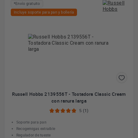
que ayudaban a estas mujeres a ganar tiempo para poder
*Envío gratuito
disfrutarlo junto a su familia.
Incluye soporte para pan y bollería
Russell Hobbs 2139556T - Tostadora Classic Cream
con ranura larga
5 (1)
Soporte para pan
Recogemigas extraíble
Regulador de tueste