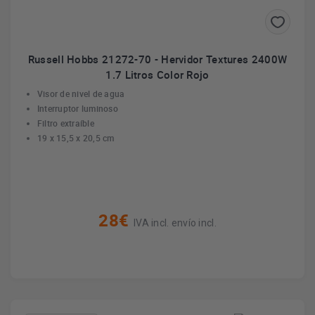
Russell Hobbs 21272-70 - Hervidor Textures 2400W
1.7 Litros Color Rojo
Visor de nivel de agua
Interruptor luminoso
Filtro extraíble
19 x 15,5 x 20,5 cm
28€
IVA incl. envío incl.