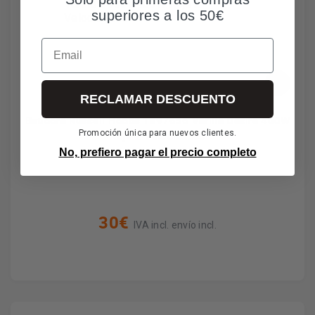
superiores a los 50€
Email
RECLAMAR DESCUENTO
Batidora Russell Hobbs 1897656 Varilla Desire 400W
Promoción única para nuevos clientes.
Roja 2 Velocidades
No, prefiero pagar el precio completo
30€
IVA incl. envío incl.