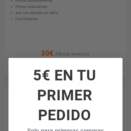
Placas antiadherentes
Pilotos indicadores
Asa con pestaña de cierre
Fácil limpieza
30€
IVA incl. envío incl.
5€ EN TU
PRIMER
*Envío gratuito
PEDIDO
Solo para primeras compras