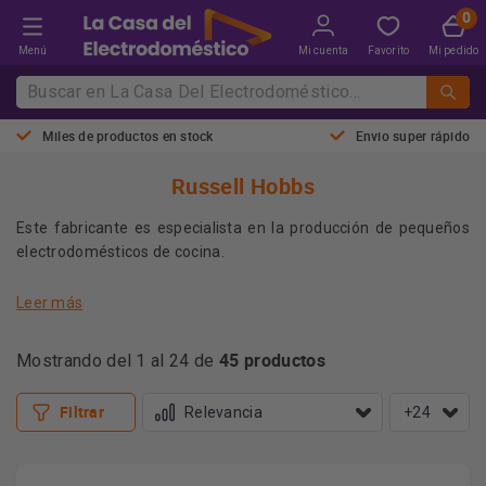
Menú
Mi cuenta
Favorito
Mi pedido
Miles de productos en stock
Envio super rápido
Russell Hobbs
Este fabricante es especialista en la producción de pequeños
electrodomésticos de cocina.
Leer más
Tiene sedes en Failsworth, Greater Manchester, Inglaterra y
Reino Unido.
45 productos
Mostrando del 1 al 24 de
La marca surgió para mejorar la calidad de vida y ayudar a las
Filtrar
+24
amas de casa en sus tareas domésticas dentro de la cocina.
Las mujeres pasaban muchas horas cocinando para su familia,
Russell Hoobs creó y mejoró los pequeños electrodomésticos