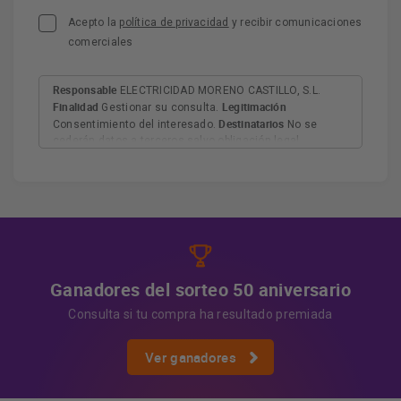
Acepto la
política de privacidad
y recibir comunicaciones
comerciales
Responsable
ELECTRICIDAD MORENO CASTILLO, S.L.
Finalidad
Legitimación
Gestionar su consulta.
Destinatarios
Consentimiento del interesado.
No se
cederán datos a terceros salvo obligación legal.
Derechos
Tiene derecho a acceder, rectificar y suprimir
los datos, así como otros derechos, como se explica en
Información adicional
la información adicional.
Más
información:
AQUÍ
Ganadores del sorteo 50 aniversario
Consulta si tu compra ha resultado premiada
Ver ganadores