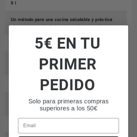
9 l
Un método para una cocina saludable y práctica
que conserva el máximo de nutrientes y vitaminas
5€ EN TU
Cuenco de 1 litro para preparar arroz
PRIMER
Entradas de agua laterales para añadir agua
mientras se cocina
PEDIDO
Base de acero inoxidable cepillado
Temporizador de 60 minutos con desconexión
Solo para primeras compras
automática
superiores a los 50€
Email
Bandeja para recoger el agua sobrante