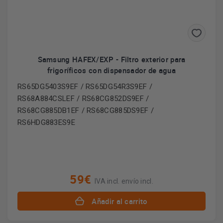
Samsung HAFEX/EXP - Filtro exterior para
frigoríficos con dispensador de agua
RS65DG5403S9EF / RS65DG54R3S9EF /
RS68A884CSLEF / RS68CG852DS9EF /
RS68CG885DB1EF / RS68CG885DS9EF /
RS6HDG883ES9E
59€
IVA incl. envío incl.
Añadir al carrito