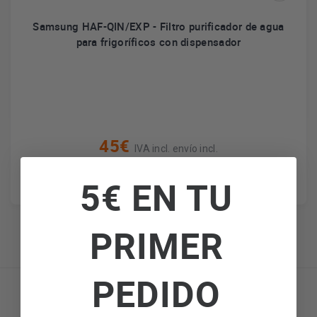
Samsung HAF-QIN/EXP - Filtro purificador de agua
para frigoríficos con dispensador
45€
IVA incl. envío incl.
5€ EN TU
PRIMER
PEDIDO