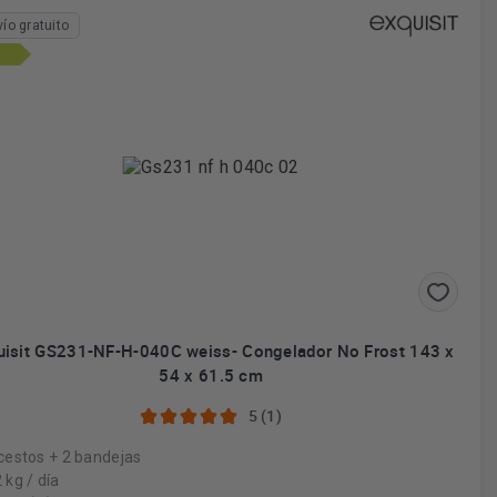
vío gratuito
uisit GS231-NF-H-040C weiss- Congelador No Frost 143 x
54 x 61.5 cm
5 (1)
cestos + 2 bandejas
 kg / día