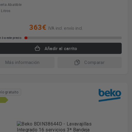
erta Abatible
 Litros
363€
IVA incl. envío incl.
 3 a este precio
Añadir al carrito
Más información
Comparar
vío gratuito