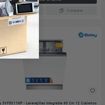
Más información
Comparar
vío gratuito
almente Integrado
y 3VF5011NP - Lavavajillas Integrable 60 Cm 12 Cubiertos