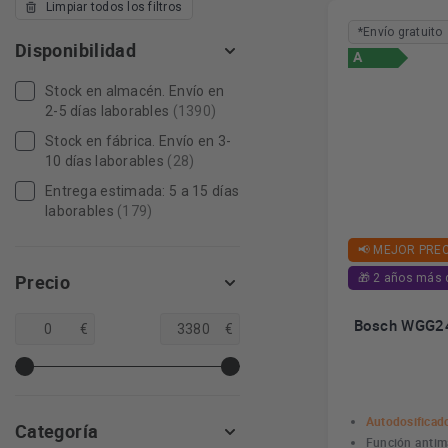
Limpiar todos los filtros
*Envío gratuito
Disponibilidad
A
Stock en almacén. Envío en
2-5 días laborables
(1390)
Stock en fábrica. Envío en 3-
10 días laborables
(28)
Entrega estimada: 5 a 15 días
laborables
(179)
📢 MEJOR PREC
Precio
🎁 2 años más 
Bosch WGG24
€
€
Autodosificad
Categoría
Función anti