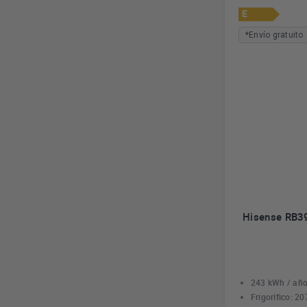
E
*Envío gratuito
Hisense RB39
243 kWh / añ
Frigorífico: 20