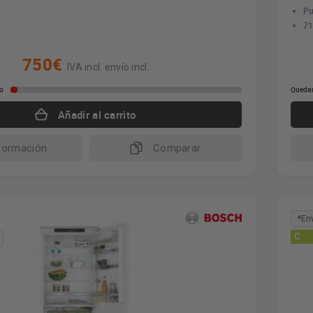
Pu
71
750€
IVA incl. envío incl.
io
Quedan
Añadir al carrito
formación
Comparar
*En
C