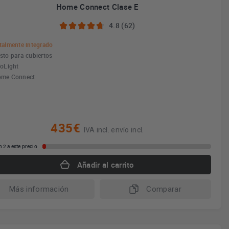
Home Connect Clase E
4.8 (62)
talmente integrado
sto para cubiertos
foLight
me Connect
435€
IVA incl. envío incl.
 2 a este precio
Añadir al carrito
Más información
Comparar