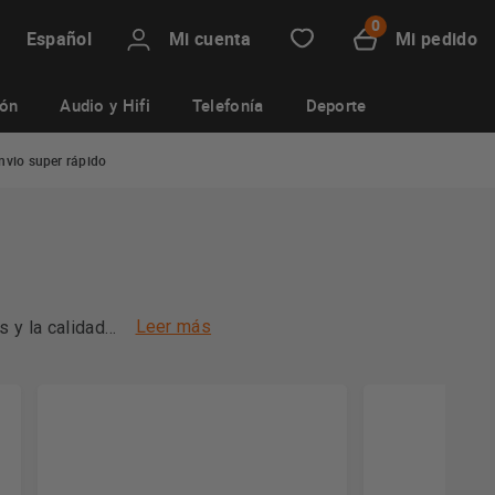
Mi cuenta
Mi pedido
Español
ión
Audio y Hifi
Telefonía
Deporte
nvio super rápido
Leer más
s y la calidad
entra ofertas
 del
een. Pero, si
s
Black Friday?