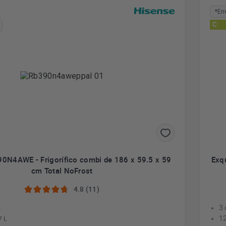
*En
C
0N4AWE - Frigorífico combi de 186 x 59.5 x 59
Exq
cm Total NoFrost
4.8 (11)
o
3 
7 L
12