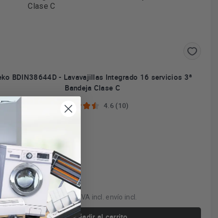
ko BDIN38644D - Lavavajillas Integrado 16 servicios 3ª
Bandeja Clase C
4.6 (10)
vados higiénicos
n 3ª Bandeja
sto superior ajustable
 cubiertos
438€
IVA incl. envío incl.
Añadir al carrito