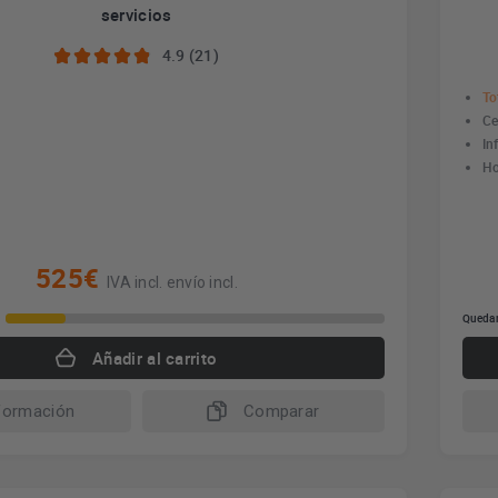
servicios
4.9 (21)
To
Ce
In
Ho
525€
IVA incl. envío incl.
Quedan
Añadir al carrito
formación
Comparar