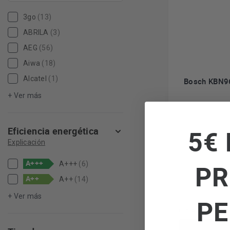
3go
(13)
ABRILA
(3)
AEG
(56)
Aiwa
(18)
Alcatel
(1)
Bosch KBN96A
+ Ver más
5€ 
Eficiencia energética
Congelador No
Capacidad 38
Explicación
Home Connec
A+++
Sistema De Pue
PR
A+++
(6)
A++
A++
(14)
+ Ver más
PE
Quedan 12 en oferta