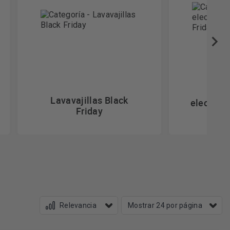
P
Lavavajillas Black
electrod
Friday