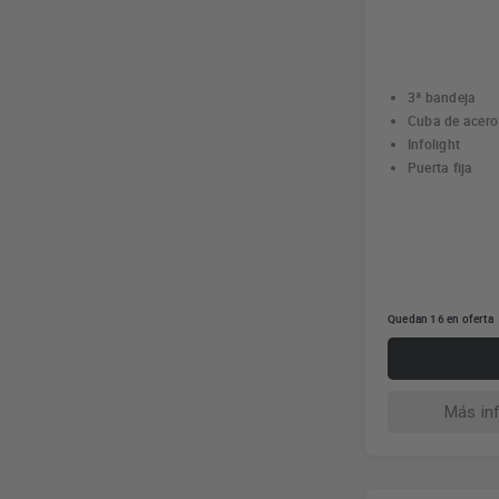
3ª bandeja
Cuba de acero
Infolight
Puerta fija
Quedan 16 en oferta
Más in