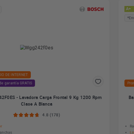
A+
*En
IO DE INTERNET
de garantía GRATIS
Pro
2F0ES - Lavadora Carga Frontal 9 Kg 1200 Rpm
Ba
Clase A Blanca
4.8 (178)
or
Ra
manchas
Li