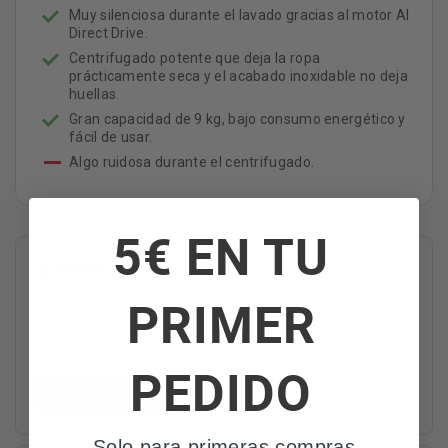
Muy silenciosa durante el lavado gracias al motor AI
Direct Drive.
Centrifugado potente que deja la ropa
prácticamente seca y el acabado inoxidable no deja
huellas.
Gran capacidad de 9 kg, bajo consumo energético y
fácil de usar.
Algo ruidosa durante el centrifugado.
5€ EN TU
5
22 reseñas
PRIMER
22 de 22 (100%) autores de reseña recomiendan este
producto
PEDIDO
Escribe una reseña
Solo para primeras compras