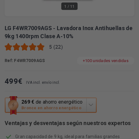
1
/ 11
LG F4WR7009AGS - Lavadora Inox Antihuellas de
9kg 1400rpm Clase A-10%
5 (22)
Ref: F4WR7009AGS
+100 unidades vendidas
499
€
IVA incl. envío incl.
Esta
269 €
de ahorro energético
acción
Bronce en ahorro energético
abrirá
la
Ventajas y desventajas según nuestros expertos
herramienta
de
Gran capacidad de 9 kg, ideal para familias grandes
ahorro