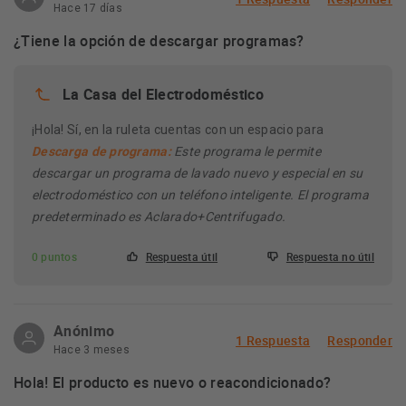
controla por WiFi tu lavadora y disfruta de un
Hace 17 días
manejo desde allá donde estés, además de alcanzar
¿Tiene la opción de descargar programas?
posibilidades extra como programas adicionales. Es
además compatible con altavoces inteligentes
La Casa del Electrodoméstico
TurboWash 360º:
esta tecnología exclusiva de LG te
ofrece un lavado en tan solo 39 minutos a media carga,
¡Hola! Sí, en la ruleta cuentas con un espacio para
consiguiendo ahorrar hasta un 28% de electricidad
Descarga de programa:
Este programa le permite
sacando la ropa perfecta.
descargar un programa de lavado nuevo y especial en su
Cristal templado y bateadores Inox:
su puerta con cristal
electrodoméstico con un teléfono inteligente. El programa
antiarañazos la mantendrá perfecta con el paso del
predeterminado es Aclarado+Centrifugado.
tiempo. Sus bateadores ofrece mayor higiene que los de
plástico, así como más resistencia. Un 99% anti bacterias
0 puntos
Respuesta útil
Respuesta no útil
y un cuidado perfecto para tus prendas.
En conclusión, si estás buscando una lavadora de gran
Anónimo
1 Respuesta
Responder
capacidad, con excelentes prestaciones y que sea amigable
Hace 3 meses
con el medio ambiente, la LG F4WR7009AGS es la opción
Hola! El producto es nuevo o reacondicionado?
perfecta para ti.