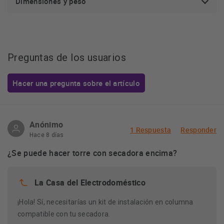
Dimensiones y peso
Funciones
sonidos, Inicio remoto,
Intensivo, Normal,
TurboWash, Aclarado
Normal o Aclarado extra
Preguntas de los usuarios
Hacer una pregunta sobre el artículo
Anónimo
1 Respuesta
Responder
Hace 8 días
¿Se puede hacer torre con secadora encima?
La Casa del Electrodoméstico
¡Hola! Sí, necesitarías un kit de instalación en columna
Sus ventajas más destacadas
compatible con tu secadora.