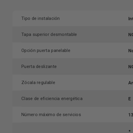
In
Tipo de instalación
N
Tapa superior desmontable
No
Opción puerta panelable
N
Puerta deslizante
Am
Zócala regulable
E
Clase de eficiencia energética
1
Número máximo de servicios