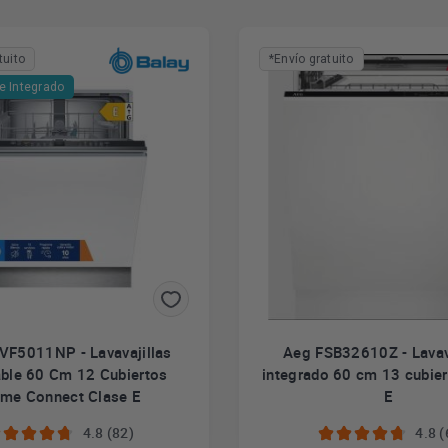
tuito
*Envío gratuito
e Integrado
3VF5011NP - Lavavajillas
Aeg FSB32610Z - Lavav
able 60 Cm 12 Cubiertos
integrado 60 cm 13 cubier
me Connect Clase E
E
4.8 (82)
4.8 (