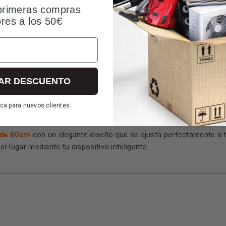
primeras compras
Preguntas y respuestas (2)
Valoraciones (2
ores a los 50€
AR DESCUENTO
ca para nuevos clientes.
2 de 60cm
con un elegante diseño que se ajusta perfectamente a 
er lugar mediante tu dispositivo inteligente.