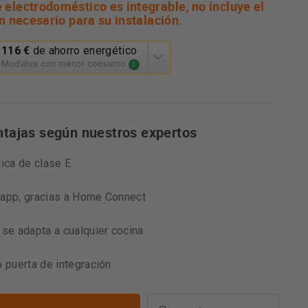
electrodoméstico es integrable, no incluye el
n necesario para su instalación.
116 €
de ahorro energético
n
Modelos con menor consumo
2
á
mienta
ntajas según nuestros expertos
o
ético
ko.
tica de clase E
 app, gracias a Home Connect
 se adapta a cualquier cocina
o puerta de integración