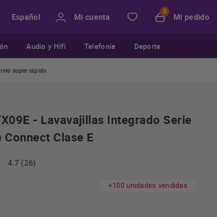
Mi cuenta
Mi pedido
Español
ión
Audio y Hifi
Telefonía
Deporte
nvio super rápido
09E - Lavavajillas Integrado Serie
 Connect Clase E
4.7 (26)
+100 unidades vendidas