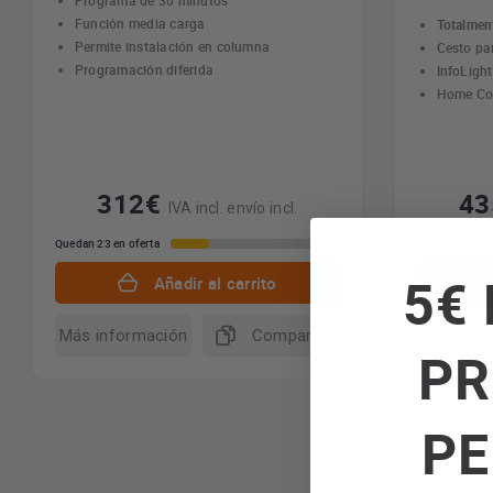
Programa de 30 minutos
Función media carga
Totalmen
Permite instalación en columna
Cesto pa
Programación diferida
InfoLight
Home Co
312€
4
IVA incl. envío incl.
Quedan 23 en oferta
Quedan 2 a est
5€ 
Añadir al carrito
Más información
Comparar
Más info
PR
PE