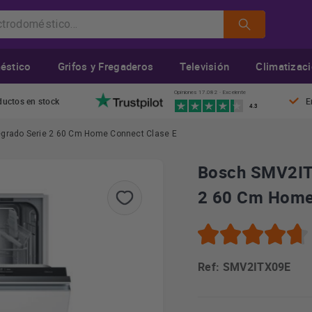
éstico
Grifos y Fregaderos
Televisión
Climatizac
Opiniones 17.082 · Excelente
ductos en stock
E
4.3
tegrado Serie 2 60 Cm Home Connect Clase E
Bosch SMV2ITX
2 60 Cm Home
Ref: SMV2ITX09E