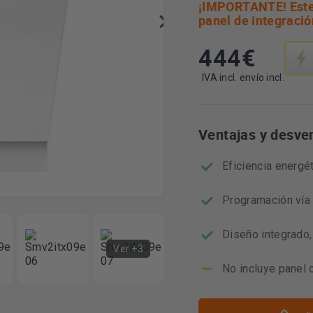
¡IMPORTANTE! Este 
panel de integració
444
€
Esta
acció
abrir
IVA incl. envío incl.
la
herra
de
Ventajas y desve
ahorr
energ
Youre
Eficiencia energé
Programación vía
Diseño integrado,
Ver +3
No incluye panel 