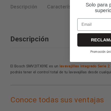
Solo para 
Descripción
Características técnicas
superi
Email
Descripción
RECLAM
Promoción úni
lavavajillas integrado Serie 
El Bosch SMV2ITX09E es un
podrás tener el control total de tu lavavajillas desde cualqui
Conoce todas sus ventajas