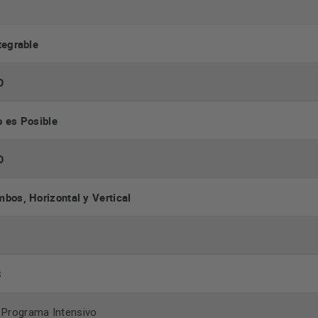
tegrable
O
 es Posible
O
bos, Horizontal y Vertical
3
Programa Intensivo