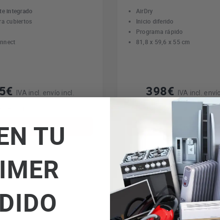
te integrado
AirDry
ra cubiertos
Inicio diferido
Programa rápido
nnect
81,8 x 59,6 x 55 cm
35€
398€
IVA incl. envío incl.
IVA incl. envío
e precio
Quedan 4 a este precio
EN TU
Añadir al carrito
Añadir al carri
rmación
Comparar
Más información
C
IMER
DIDO