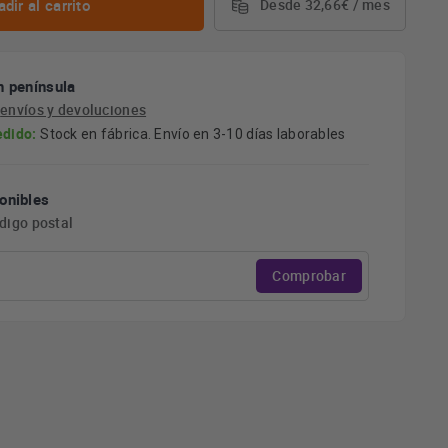
dir al carrito
Desde 32,66€ / mes
n península
e
envíos y devoluciones
edido:
Stock en fábrica. Envío en 3-10 días laborables
onibles
ódigo postal
Comprobar