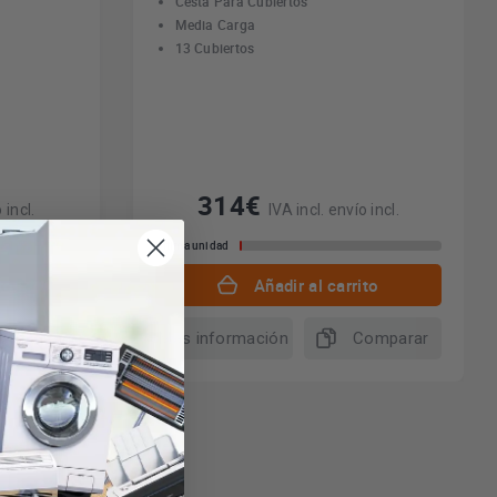
Cesta Para Cubiertos
Media Carga
13 Cubiertos
314€
 incl.
IVA incl. envío incl.
Última unidad
to
Añadir al carrito
omparar
Más información
Comparar