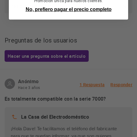
Promoción única para nuevos clientes.
Más características
No, prefiero pagar el precio completo
Preguntas de los usuarios
Hacer una pregunta sobre el artículo
Anónimo
1 Respuesta
Responder
Hace 3 años
Es totalmente compatible con la serie 7000?
La Casa del Electrodoméstico
¡Hola Dave! Te facilitamos el teléfono del fabricante
para que te puedan informar, ya que son quienes