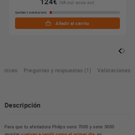
124€
IVA incl. envío incl.
Quedan 3 a este precio
Añadir al carrito
écnicas
Preguntas y respuestas (1)
Valoraciones
Descripción
Para que tu afeitadora Philips serie 7000 y serie 5000
vuelvan a rendir como el primer día
angular
, es