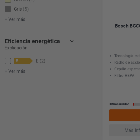
Gris
(5)
+ Ver más
Bosch BGC0
Eficiencia energética
Explicación
Tecnología ci
E
E
(2)
Radio de acci
Cepillo especi
+ Ver más
Filtro HEPA
Última unidad
Más in