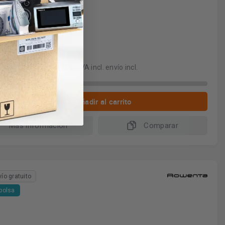
tente, limpio y rápido
jo consumo.
tamente eficiente
seño compacto
95€
IVA incl. envío incl.
 2 a este precio
Añadir al carrito
Más información
Comparar
vío gratuito
 bolsa