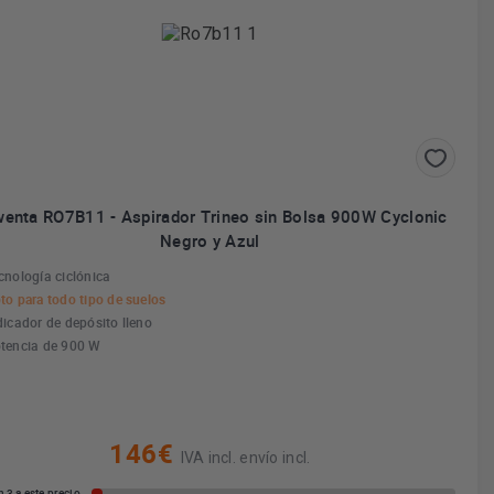
enta RO7B11 - Aspirador Trineo sin Bolsa 900W Cyclonic
Negro y Azul
cnología ciclónica
to para todo tipo de suelos
dicador de depósito lleno
tencia de 900 W
146€
IVA incl. envío incl.
 3 a este precio