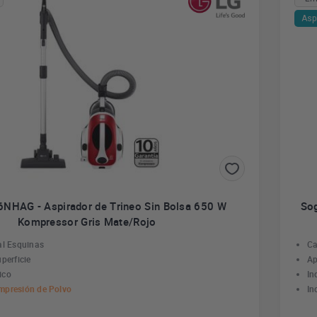
Asp
NHAG - Aspirador de Trineo Sin Bolsa 650 W
Sog
Kompressor Gris Mate/Rojo
al Esquinas
Ca
perficie
Ap
ico
In
mpresión de Polvo
In