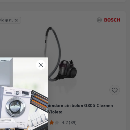
vío gratuito
osch BGC05AAA1 - Aspiradora sin bolsa GS05 Cleannn
Violeta
4.2 (89)