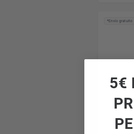
*Envío gratuito
5€ 
PR
Bosch BGC2
PE