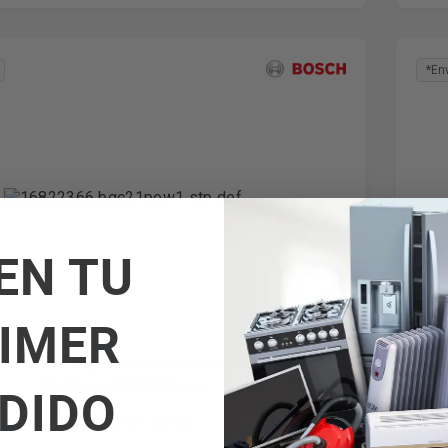
*En
EN TU
IMER
1POW1 - Aspirador de trineo sin bolsa Serie 4
B
ProPower 750W Negro
DIDO
4.7 (7)