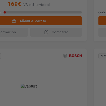
169€
IVA incl. envío incl.
io
Quedan
Añadir al carrito
formación
Comparar
*En