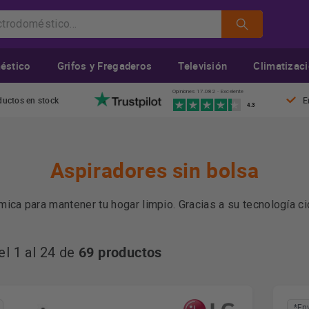
éstico
Grifos y Fregaderos
Televisión
Climatizac
Opiniones 17.082 · Excelente
ductos en stock
E
4.3
Aspiradores sin bolsa
ica para mantener tu hogar limpio. Gracias a su tecnología ci
ambiar bolsas, reduciendo así los costos a largo plazo. Adem
l depósito después de cada uso.
r su capacidad de filtración, los aspiradores sin bolsa desta
69 productos
l 1 al 24 de
robots aspiradores
los
son una alternativa moderna, mientras q
 espacios reducidos.
Más información
*En