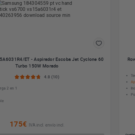
A6031R4/ET - Aspirador Escoba Jet Cyclone 60
Row
Turbo 150W Morado
Te
4.8 (10)
Ap
rga 2 en 1
In
Po
ble
175€
IVA incl. envío incl.
Quedan