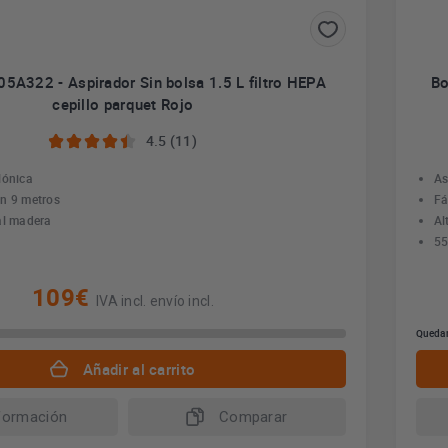
5A322 - Aspirador Sin bolsa 1.5 L filtro HEPA
Bo
cepillo parquet Rojo
4.5 (11)
clónica
As
ón 9 metros
Fá
al madera
Al
55
109€
IVA incl. envío incl.
Quedan
Añadir al carrito
formación
Comparar