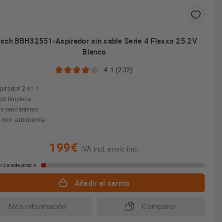
sch BBH32551-Aspirador sin cable Serie 4 Flexxo 25.2V
Blanco
4.1 (232)
pirador 2 en 1
cil limpieza
to rendimiento
 min. autonomía
199€
IVA incl. envío incl.
 3 a este precio
Añadir al carrito
Más información
Comparar