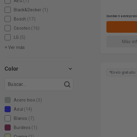
AEG
(7)
Black&Decker
(1)
Quedan 3 a este prec
Bosch
(17)
Cecotec
(16)
LG
(5)
Más in
+ Ver más
Color
*Envío gratuito
Acero Inox
(3)
Azul
(14)
Blanco
(7)
Burdeos
(1)
Crema
(1)