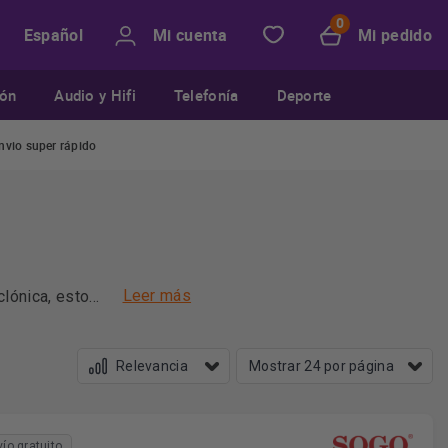
Mi cuenta
Mi pedido
Español
ión
Audio y Hifi
Telefonía
Deporte
nvio super rápido
Leer más
clónica, estos
ás, su
can por su
ue las
vío gratuito