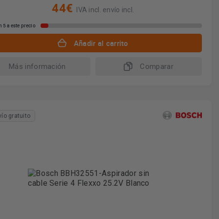
44€
IVA incl. envío incl.
 5 a este precio
Añadir al carrito
Más información
Comparar
vío gratuito