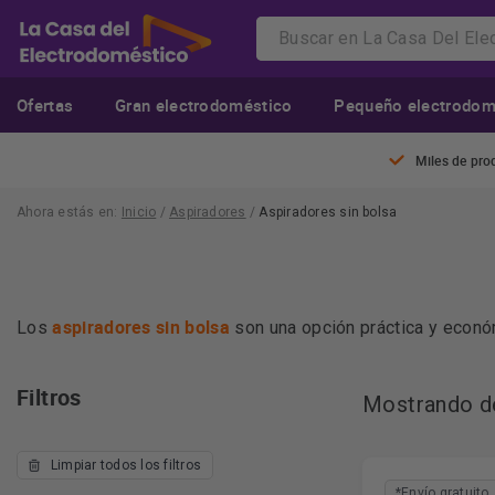
Ofertas
Gran electrodoméstico
Pequeño electrodom
Miles de pro
Ahora estás en:
Inicio
/
Aspiradores
/
Aspiradores sin bolsa
aspiradores sin bolsa
Los
son una opción práctica y económ
dispositivos capturan polvo y suciedad sin necesidad de c
mantenimiento es sencillo, ya que solo necesitas vaciar e
aspiradores con bolsa
Si bien los
siguen siendo populares po
Filtros
Mostrando de
comodidad. Para quienes buscan soluciones automáticas, 
aspiradoras de mano
son ideales para limpiezas rápidas en
Limpiar todos los filtros
*Envío gratuito