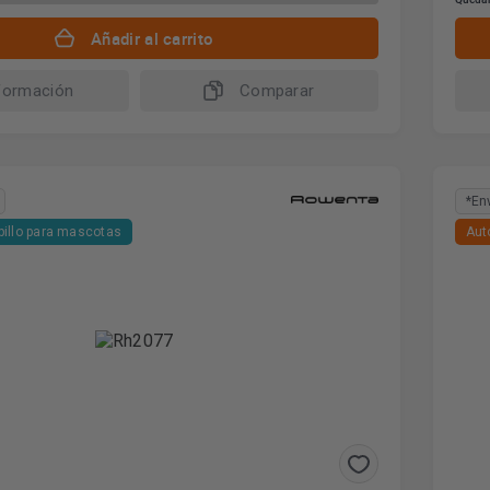
Añadir al carrito
formación
Comparar
*En
pillo para mascotas
Aut