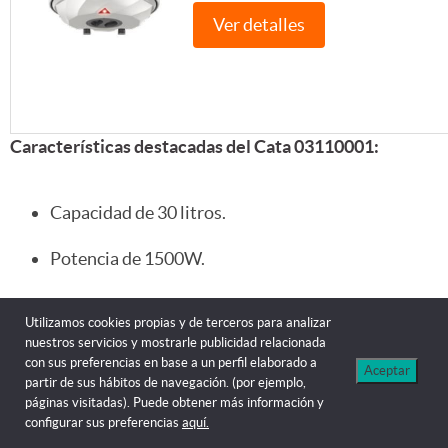
Ver detalles
Características destacadas del Cata 03110001:
Capacidad de 30 litros.
Potencia de 1500W.
Instalación vertical.
Utilizamos cookies propias y de terceros para analizar
nuestros servicios y mostrarle publicidad relacionada
Termostato regulable entre 30ºC y 75ºC.
con sus preferencias en base a un perfil elaborado a
Aceptar
partir de sus hábitos de navegación. (por ejemplo,
Resistencia esmaltada para mayor durabilidad.
páginas visitadas). Puede obtener más información y
configurar sus preferencias
aquí.
Válvula de seguridad con dispositivo de vaciado.