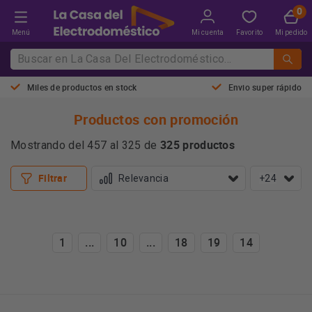
Menú
Mi cuenta
Favorito
Mi pedido
Miles de productos en stock
Envio super rápido
Productos con promoción
325 productos
Mostrando del 457 al 325 de
Filtrar
+24
1
...
10
...
18
19
14