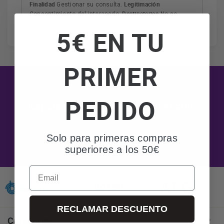
Finalidad
Legitimación
Gestionar su consulta.
Destinatarios
Consentimiento del interesado.
No se
cederán datos a terceros salvo obligación legal.
5€ EN TU
Derechos
Tiene derecho a acceder, rectificar y suprimir
los datos, así como otros derechos, como se explica en
Información adicional
la información adicional.
Más
información:
AQUÍ
PRIMER
PEDIDO
Ganadores del sorteo 50 aniversario
Consulta si tu compra ha resultado premiada
Solo para primeras compras
Ver ganadores
superiores a los 50€
Email
RECLAMAR DESCUENTO
Categorías