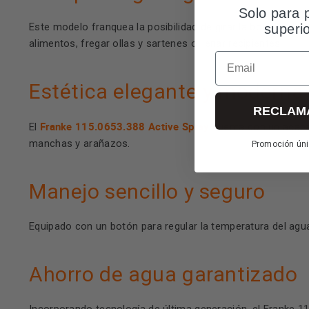
Solo para 
Este modelo franquea la posibilidad de girar la boquilla de
superi
alimentos, fregar ollas y sartenes o llenar recipientes.
Email
Estética elegante y moderna
RECLAM
Franke 115.0653.388 Active Spray
El
cuenta con un acaba
manchas y arañazos.
Promoción úni
Manejo sencillo y seguro
Equipado con un botón para regular la temperatura del agua
Ahorro de agua garantizado