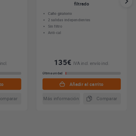
filtrado
Caño giratorio
2 salidas independientes
Sin filtro
Anti-cal
135€
incl.
IVA incl. envío incl.
Última unidad
to
Añadir al carrito
omparar
Más información
Comparar