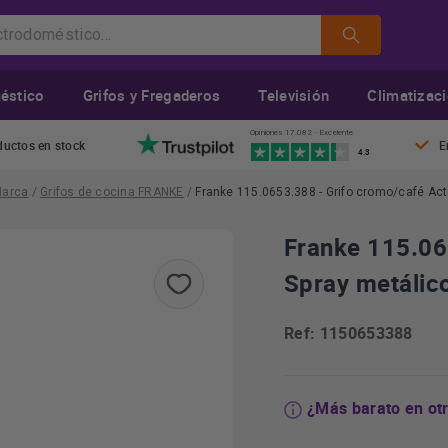
éstico
Grifos y Fregaderos
Televisión
Climatizac
Opiniones 17.082 · Excelente
ductos en stock
E
4.3
Marca
/
Grifos de cocina FRANKE
/
Franke 115.0653.388 - Grifo cromo/café Act
Franke 115.06
Spray metálic
Ref: 1150653388
¿Más barato en ot