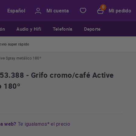
Mi cuenta
Mi pedido
Español
ión
Audio y Hifi
Telefonía
Deporte
nvio super rápido
ive Spray metálico 180º
53.388 - Grifo cromo/café Active
o 180º
ra web?
Te igualamos* el precio