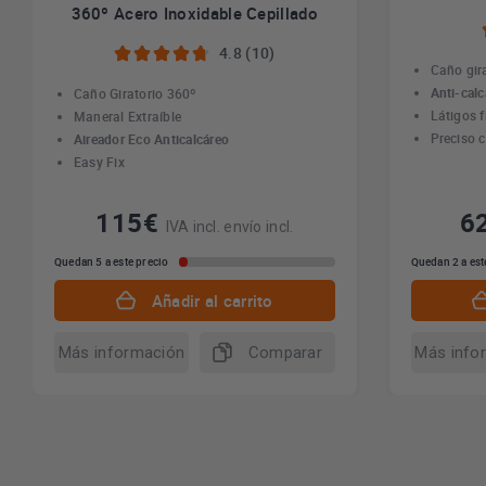
360º Acero Inoxidable Cepillado
4.8 (10)
Caño gir
Anti-calc
Caño Giratorio 360º
Látigos f
Maneral Extraíble
Preciso c
Aireador Eco Anticalcáreo
Easy Fix
115€
6
IVA incl. envío incl.
Quedan 5 a este precio
Quedan 2 a est
Añadir al carrito
Más información
Comparar
Más info