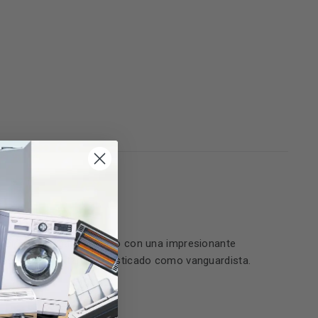
l
ección su elegante diseño con una impresionante
 este grifo es tanto sofisticado como vanguardista.