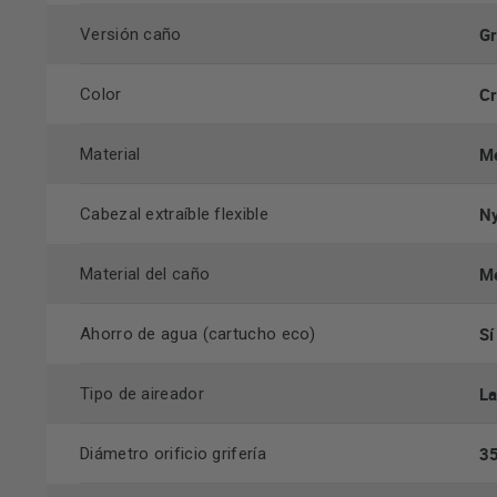
Gr
Versión caño
C
Color
Me
Material
Ny
Cabezal extraíble flexible
Me
Material del caño
Sí
Ahorro de agua (cartucho eco)
L
Tipo de aireador
3
Diámetro orificio grifería