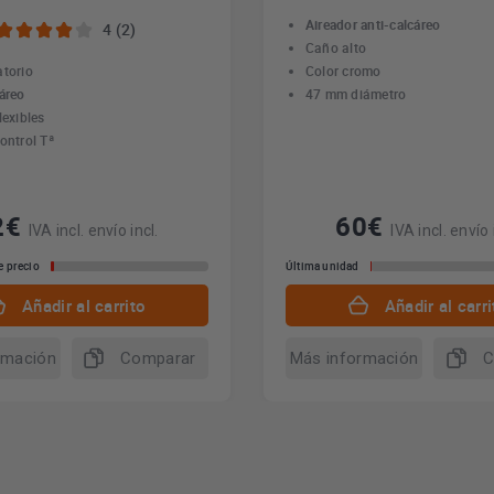
Aireador anti-calcáreo
4 (2)
Caño alto
atorio
Color cromo
áreo
47 mm diámetro
lexibles
ontrol Tª
2€
60€
IVA incl. envío incl.
IVA incl. envío 
e precio
Última unidad
Añadir al carrito
Añadir al carri
rmación
Comparar
Más información
C