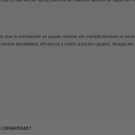
115.0653.388 Active Spray permite un máximo ahorro de agua sin 
te que la instalación se pueda realizar sin complicaciones ni ne
omete durabilidad, eficiencia y estilo a partes iguales. Asegúrate
612986056457