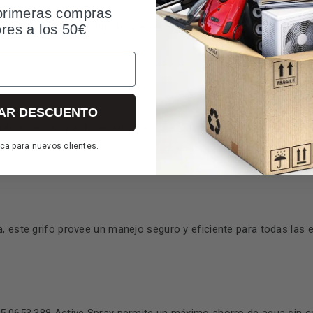
primeras compras
 flujo de agua hasta 180°, lo que permite un gran rango de movimie
ores a los 50€
AR DESCUENTO
do cromado y café metálico que no solo añade un toque contemp
ca para nuevos clientes.
, este grifo provee un manejo seguro y eficiente para todas las 