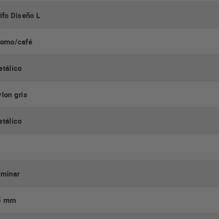
ifo Diseño L
romo/café
tálico
lon gris
tálico
aminar
5 mm