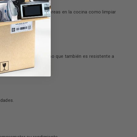
nto y facilita múltiples tareas en la cocina como limpiar
oráneo a tu cocina, sino que también es resistente a
edades.