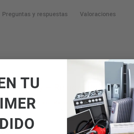
Preguntas y respuestas
Valoraciones
EN TU
ive Spray – Reluciente y versáti
IMER
cromo/café metalizado
cabado radiante en
, que combina a la perf
a cocina. Creado para adaptarse a cualquier estilo de decoración,
DIDO
180°