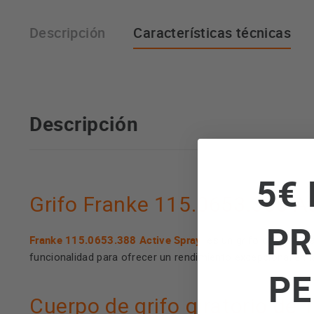
Descripción
Características técnicas
Descripción
5€ 
Grifo Franke 115.0653.388 Act
PR
Franke 115.0653.388 Active Spray
, es un grifo con un a
funcionalidad para ofrecer un rendimiento excepcional en l
PE
Cuerpo de grifo giratorio de 