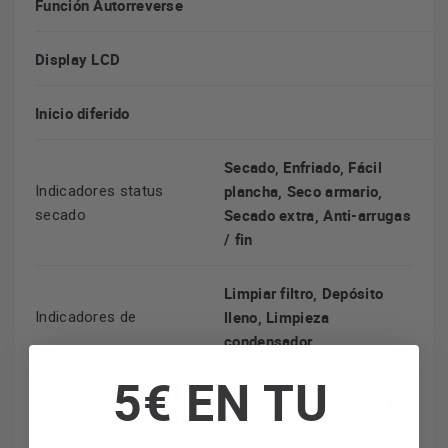
Función Autorreverse
Display LCD
Inicio diferido
Secado, Enfriado, Fácil
plancha, Seco armario,
Indicadores status
Secado extra, Anti-arrugas
secado
/ fin
Limpiar filtro, Depósito
lleno, Limpieza
Indicadores de
condensador
5€ EN TU
Posición y capacidad del
Panel left recycled, 5.28
depósito condensación