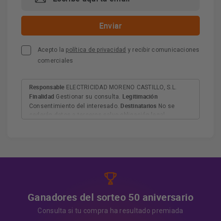
Acepto la
política de privacidad
y recibir comunicaciones
comerciales
Responsable
ELECTRICIDAD MORENO CASTILLO, S.L.
Finalidad
Legitimación
Gestionar su consulta.
Destinatarios
Consentimiento del interesado.
No se
cederán datos a terceros salvo obligación legal.
Derechos
Tiene derecho a acceder, rectificar y suprimir
los datos, así como otros derechos, como se explica en
Información adicional
la información adicional.
Más
información:
AQUÍ
Ganadores del sorteo 50 aniversario
Consulta si tu compra ha resultado premiada