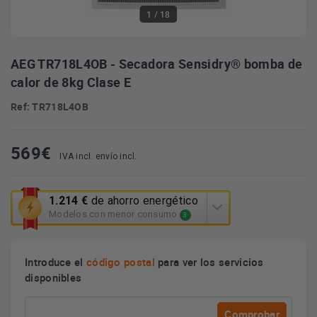
1
/ 18
AEG TR718L4OB - Secadora Sensidry® bomba de
calor de 8kg Clase E
Ref: TR718L4OB
569
€
IVA incl. envío incl.
Esta
1.214 €
de ahorro energético
acción
Modelos con menor consumo
3
abrirá
la
herramienta
Introduce el
código postal
para ver los servicios
de
disponibles
ahorro
energético
Youreko.
Comprobar