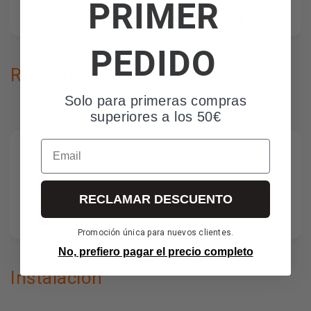
PRIMER
4 patas ajustables
Patas
PEDIDO
Rendimiento
Solo para primeras compras
superiores a los 50€
Email
Capacidad de secado
8,0
(Kg)
RECLAMAR DESCUENTO
Nivel de Potencia
66
Sonora dB(A)
Promoción única para nuevos clientes.
No, prefiero pagar el precio completo
Instalación