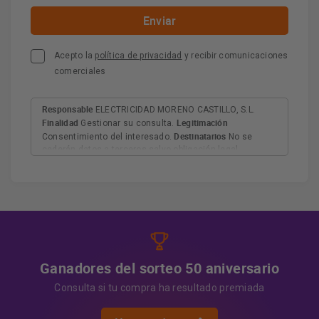
Acepto la
política de privacidad
y recibir comunicaciones
comerciales
Responsable
ELECTRICIDAD MORENO CASTILLO, S.L.
Finalidad
Legitimación
Gestionar su consulta.
Destinatarios
Consentimiento del interesado.
No se
cederán datos a terceros salvo obligación legal.
Derechos
Tiene derecho a acceder, rectificar y suprimir
los datos, así como otros derechos, como se explica en
Información adicional
la información adicional.
Más
información:
AQUÍ
Ganadores del sorteo 50 aniversario
Consulta si tu compra ha resultado premiada