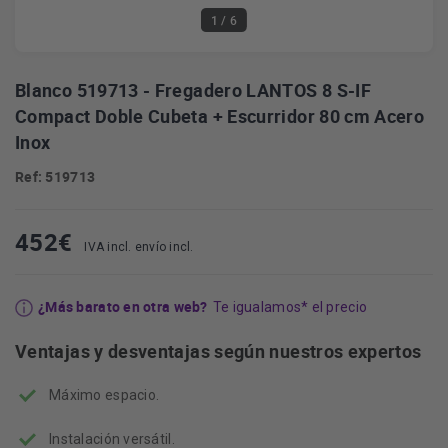
1
/ 6
Blanco 519713 - Fregadero LANTOS 8 S-IF
Compact Doble Cubeta + Escurridor 80 cm Acero
Inox
Ref: 519713
452
€
IVA incl. envío incl.
¿Más barato en otra web?
Te igualamos* el precio
Ventajas y desventajas según nuestros expertos
Máxi
mo espacio.
Instalación versátil.