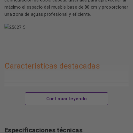
configuración de doble cubeta, diseñada para aprovechar al
máximo el espacio del mueble base de 80 cm y proporcionar
una zona de aguas profesional y eficiente.
Características destacadas
Continuar leyendo
Configuración de doble cubeta
. Incorpora dos zonas de
aguas individuales de dimensiones generosas que
optimizan el flujo de trabajo técnico, permitiendo realizar
múltiples tareas de lavado y preparación
simultáneamente.
Especificaciones técnicas