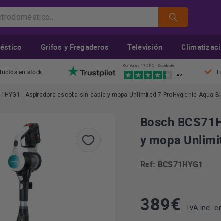
éstico
Grifos y Fregaderos
Televisión
Climatizac
Opiniones 17.082 · Excelente
ductos en stock
E
4.3
HYG1 - Aspiradora escoba sin cable y mopa Unlimited 7 ProHygienic Aqua B
Bosch BCS71HY
y mopa Unlimi
Ref: BCS71HYG1
389
€
IVA incl. en