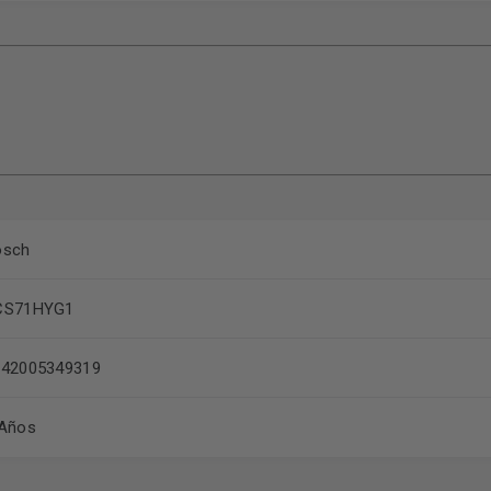
osch
CS71HYG1
242005349319
 Años