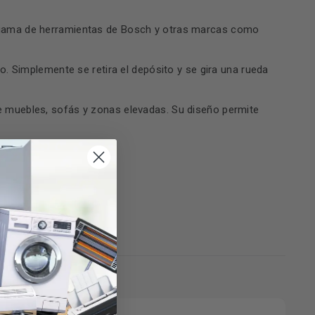
a gama de herramientas de Bosch y otras marcas como
lvo. Simplemente se retira el depósito y se gira una rueda
de muebles, sofás y zonas elevadas. Su diseño permite