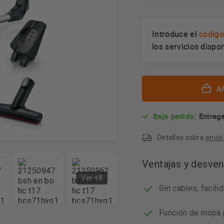
Introduce el
código
los servicios dispo
Añ
Bajo pedido:
Entrega
Detalles sobre
envío
Ventajas y desven
Ver +8
Sin cables, facil
Función de mopa 