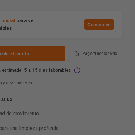
 postal
para ver
Comprobar
nibles
adir al carrito
Pago fraccionado
 estimada: 5 a 15 días laborables
s y devoluciones
tajas
idad de movimiento
para una limpieza profunda