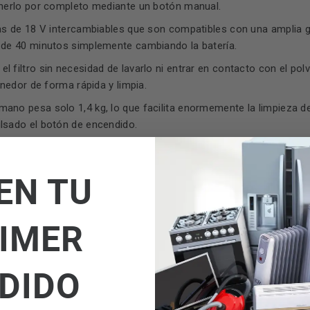
enerlo por completo mediante un botón manual.
rías de 18 V intercambiables que son compatibles con una ampli
 de 40 minutos simplemente cambiando la batería.
 el filtro sin necesidad de lavarlo ni entrar en contacto con el po
nedor de forma rápida y limpia.
 mano pesa solo 1,4 kg, lo que facilita enormemente la limpieza 
lsado el botón de encendido.
EN TU
IMER
DIDO