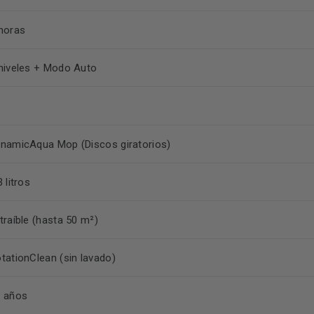
horas
niveles + Modo Auto
namicAqua Mop (Discos giratorios)
3 litros
traíble (hasta 50 m²)
tationClean (sin lavado)
 años