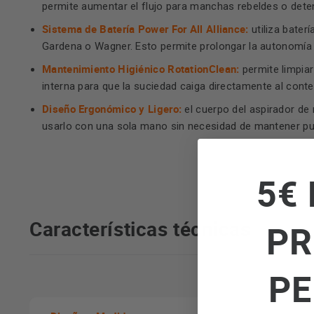
permite aumentar el flujo para manchas rebeldes o det
Sistema de Batería Power For All Alliance:
utiliza bate
Gardena o Wagner. Esto permite prolongar la autonomía
Mantenimiento Higiénico RotationClean:
permite limpiar
interna para que la suciedad caiga directamente al conte
Diseño Ergonómico y Ligero:
el cuerpo del aspirador de
usarlo con una sola mano sin necesidad de mantener pu
5€ 
Características técnicas
PR
PE