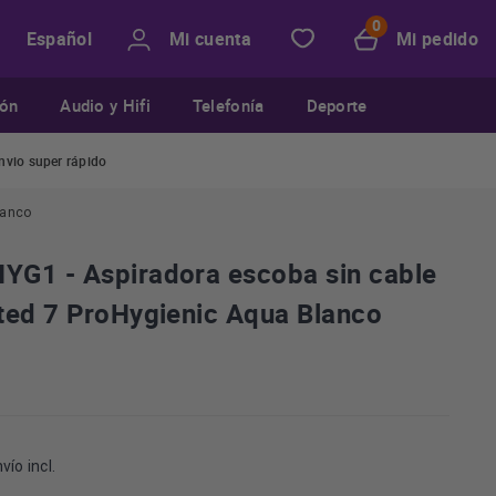
Mi cuenta
Mi pedido
Español
ión
Audio y Hifi
Telefonía
Deporte
nvio super rápido
lanco
G1 - Aspiradora escoba sin cable
ted 7 ProHygienic Aqua Blanco
vío incl.