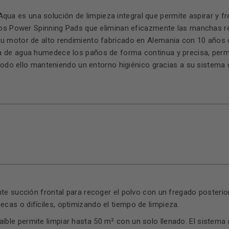
 Aqua es una solución de limpieza integral que permite aspirar y 
ios Power Spinning Pads que eliminan eficazmente las manchas re
u motor de alto rendimiento fabricado en Alemania con 10 años 
 de agua humedece los paños de forma continua y precisa, permi
todo ello manteniendo un entorno higiénico gracias a su sistema d
e succión frontal para recoger el polvo con un fregado posterior
cas o difíciles, optimizando el tiempo de limpieza.
aíble permite limpiar hasta 50 m² con un solo llenado. El sistem