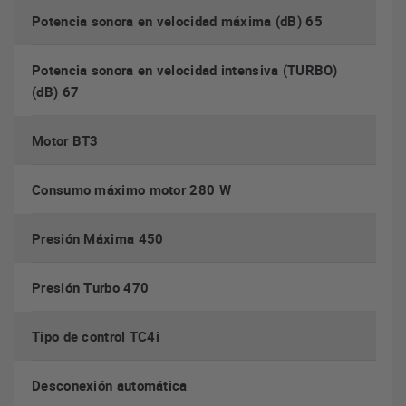
LEDs
mediante
Potencia sonora en velocidad máxima (dB) 65
que podrás regular su intensidad.
Potencia sonora en velocidad intensiva (TURBO)
Máxima potencia y menos ruido
(dB) 67
motor
Gracias a una eficiencia energética de Clase A y su
Motor BT3
BT3 con 280W
, disfrutarás en tu hogar de una campana
máximo
65dB(A)
eficiente, silenciosa (
) y potente.
Consumo máximo motor 280 W
Presión Máxima 450
Presión Turbo 470
Tipo de control TC4i
Desconexión automática