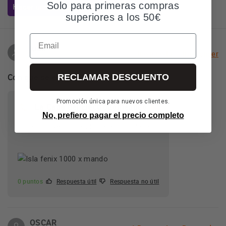
Solo para primeras compras
Hacer una pregunta sobre el artículo
superiores a los 50€
Email
juan
1 Respuesta
Responder
Hace 1 mes
Con que se enciende el estrator
RECLAMAR DESCUENTO
Promoción única para nuevos clientes.
La Casa del Electrodoméstico
No, prefiero pagar el precio completo
¡Hola! Incluye un mando para controlarla:
0 puntos
Respuesta útil
Respuesta no útil
OSCAR