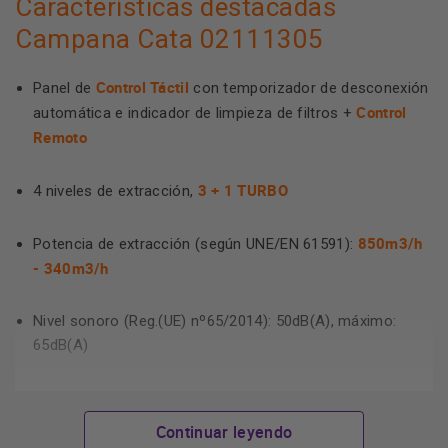
Características destacadas
Campana Cata 02111305
Control Táctil
Panel de
con temporizador de desconexión
Control
automática e indicador de limpieza de filtros +
Remoto
3 + 1 TURBO
4 niveles de extracción,
850m3/h
Potencia de extracción (según UNE/EN 61591):
- 340m3/h
Nivel sonoro (Reg.(UE) nº65/2014): 50dB(A), máximo:
65dB(A)
Motor BT3
. Extra silencioso. Consumo máximo de energía
280W
Continuar leyendo