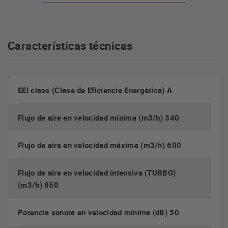
LEDs
Iluminación de alta eficiencia mediante
, regulables
en intensidad
Características técnicas
fácil instalación
Sistema de
Diseño elegante
EEI class (Clase de Eficiencia Energética) A
Campana de techo integrable ISLA FENIX 1000 X de clase A,
Flujo de aire en velocidad mínima (m3/h) 340
acabado inox
diseñada por Cata con un
y aspecto exclusivo
para tu cocina.
Flujo de aire en velocidad máxima (m3/h) 600
Flujo de aire en velocidad intensiva (TURBO)
Control perfecto
(m3/h) 850
control táctil,
Esta campana extractora cuenta con panel de
Potencia sonora en velocidad mínima (dB) 50
temporizador para una desconexión automática, indicador
de limpieza y control remoto
, así como con iluminación