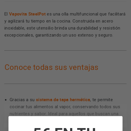
Vapovita SteelPot
El
es una olla multifuncional que facilitará
y agilizará tu tiempo en la cocina. Construida en acero
inoxidable, este utensilio brinda una durabilidad y resistión
excepcionales, garantizando un uso extenso y seguro.
Conoce todas sus ventajas
sistema de tapa hermética
Gracias a su
, te permite
cocinar tus alimentos al vapor, conservando todos sus
nutrientes y sabor. Ideal para aquellos que buscan una
alimentación más saludable y nutritiva.
manija
Ha sido diseñado pensando en tu comodidad. Su