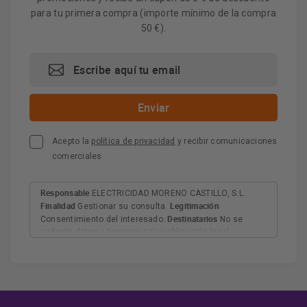
para tu primera compra (importe mínimo de la compra
50 €).
Acepto la
política de privacidad
y recibir comunicaciones
comerciales
Responsable
ELECTRICIDAD MORENO CASTILLO, S.L.
Finalidad
Legitimación
Gestionar su consulta.
Destinatarios
Consentimiento del interesado.
No se
cederán datos a terceros salvo obligación legal.
Derechos
Tiene derecho a acceder, rectificar y suprimir
los datos, así como otros derechos, como se explica en
Información adicional
la información adicional.
Más
información:
AQUÍ