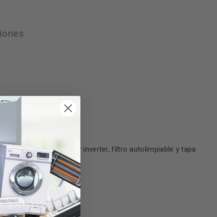
iones
 en cada lavado. Motor inverter, filtro autolimpiable y tapa