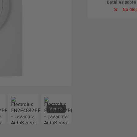
Detalles sobr
No dis
Ver +5