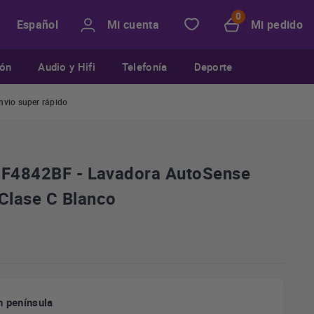
Mi cuenta
Mi pedido
Español
ión
Audio y Hifi
Telefonía
Deporte
nvio super rápido
2F4842BF - Lavadora AutoSense
Clase C Blanco
n península