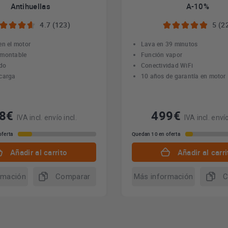
Antihuellas
A-10%
4.7 (123)
5 (2
en el motor
Lava en 39 minutos
smontable
Función vapor
ido
Conectividad WiFi
carga
10 años de garantía en motor
38€
499€
IVA incl. envío incl.
IVA incl. envío
oferta
Quedan 10 en oferta
Añadir al carrito
Añadir al carri
rmación
Comparar
Más información
C