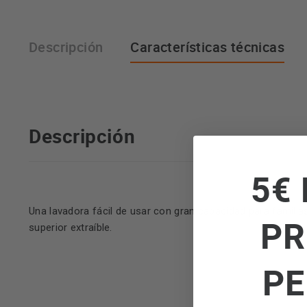
Descripción
Características técnicas
Descripción
5€ 
Una lavadora fácil de usar con gran capacidad para familias
PR
superior extraíble.
PE