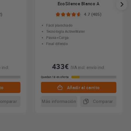
EcoSilence Blanco A
2)
4.7 (405)
Fácil planchado
Tecnología ActiveWater
Pausa+Carga
Final diferido
433€
 incl.
IVA incl. envío incl.
Quedan 18 en oferta
to
Añadir al carrito
omparar
Más información
Comparar