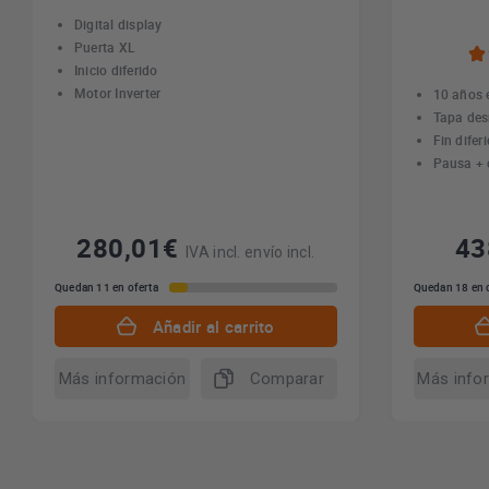
Digital display
Puerta XL
Inicio diferido
Motor Inverter
10 años 
Tapa de
Fin difer
Pausa + 
280,01€
4
IVA incl. envío incl.
Quedan 11 en oferta
Quedan 18 en 
Añadir al carrito
Más información
Comparar
Más info