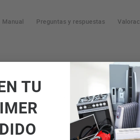
Manual
Preguntas y respuestas
Valorac
EN TU
, y que además detecta la carga y adapta el tiempo, agua y energía
IMER
DIDO