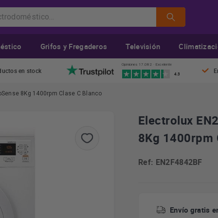
éstico
Grifos y Fregaderos
Televisión
Climatizac
Opiniones 17.082 · Excelente
ductos en stock
E
4.3
toSense 8Kg 1400rpm Clase C Blanco
Electrolux EN
8Kg 1400rpm 
Ref: EN2F4842BF
Envío gratis e