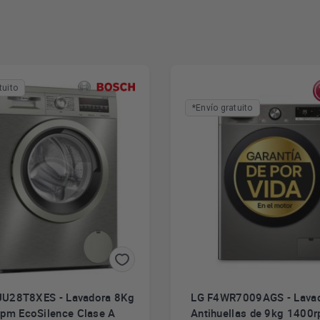
tuito
*Envío gratuito
U28T8XES - Lavadora 8Kg
LG F4WR7009AGS - Lavad
pm EcoSilence Clase A
Antihuellas de 9kg 1400