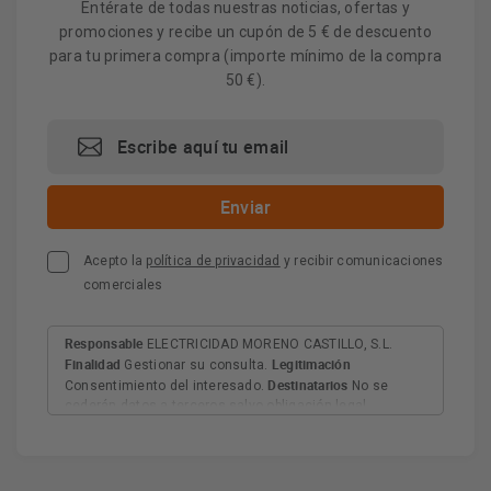
Entérate de todas nuestras noticias, ofertas y
promociones y recibe un cupón de 5 € de descuento
para tu primera compra (importe mínimo de la compra
50 €).
Acepto la
política de privacidad
y recibir comunicaciones
comerciales
Responsable
ELECTRICIDAD MORENO CASTILLO, S.L.
Finalidad
Legitimación
Gestionar su consulta.
Destinatarios
Consentimiento del interesado.
No se
cederán datos a terceros salvo obligación legal.
Derechos
Tiene derecho a acceder, rectificar y suprimir
los datos, así como otros derechos, como se explica en
Información adicional
la información adicional.
Más
información:
AQUÍ