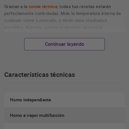
sonda térmica
Gracias a la
, todas tus recetas estarán
perfectamente controladas. Mide la temperatura interna de
cualquier carne o pescado, y obtén unos resultados
increíbles. Además, cuando el alimento alcanza la
temperatura escogida, el horno se apaga de manera
automática.
Continuar leyendo
Características técnicas
limpieza pirolítica
La comodidad tiene un nombre:
. Tu horno
estará siempre impecable. El horno se calienta a altas
Horno independiente
temperaturas para que la grasas y los restos se conviertan
en pura ceniza. Después, solo necesitas pasar un paño
Horno a vapor multifunción
húmedo.