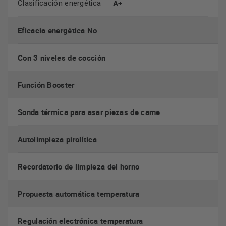
A+
Clasificación energética
Eficacia energética No
Con 3 niveles de cocción
display LED
Sencillo de manejar. ¿Porqué? Su
con ajuste
Función Booster
previo de la temperatura te sugiere el valor orientativo según
la función de cocción seleccionada. Y por supuesto, puedes
programas las horas de inicio y fin de cocción. Todo a tu
Sonda térmica para asar piezas de carne
alcance.
Autolimpieza pirolítica
Recordatorio de limpieza del horno
Propuesta automática temperatura
calentamiento
¿Un golpe de calor? Por supuesto. Con el
Regulación electrónica temperatura
rápido
, todo es más cómodo y en un abrir y cerrar de ojos.