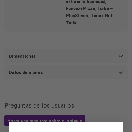
extraer la humedad,
Función Pizza, Turbo +
PlusSteam, Turbo, Grill
Turbo
Dimensiones
Datos de interés
Preguntas de los usuarios
Hacer una pregunta sobre el artículo