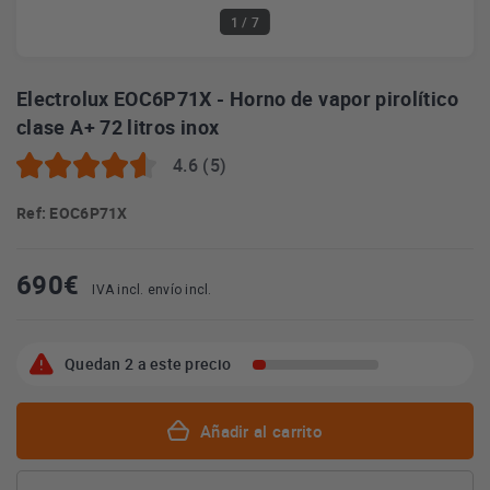
1
/ 7
Electrolux EOC6P71X - Horno de vapor pirolítico
clase A+ 72 litros inox
4.6 (5)
Ref: EOC6P71X
690
€
IVA incl. envío incl.
Quedan 2 a este precio
Añadir al carrito