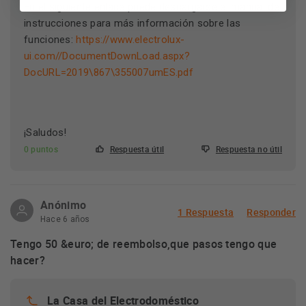
En el siguiente enlace puede descargarse el manual de
instrucciones para más información sobre las
funciones:
https://www.electrolux-
ui.com//DocumentDownLoad.aspx?
DocURL=2019\867\355007umES.pdf
¡Saludos!
0 puntos
Respuesta útil
Respuesta no útil
Anónimo
1 Respuesta
Responder
Hace 6 años
Tengo 50 &euro; de reembolso,que pasos tengo que
hacer?
La Casa del Electrodoméstico