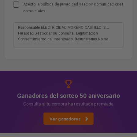
Acepto la
política de privacidad
y recibir comunicaciones
comerciales
Responsable
ELECTRICIDAD MORENO CASTILLO, S.L.
Finalidad
Legitimación
Gestionar su consulta.
Destinatarios
Consentimiento del interesado.
No se
cederán datos a terceros salvo obligación legal.
Derechos
Tiene derecho a acceder, rectificar y suprimir
los datos, así como otros derechos, como se explica en
Información adicional
la información adicional.
Más
información:
AQUÍ
Ganadores del sorteo 50 aniversario
Consulta si tu compra ha resultado premiada
Ver ganadores