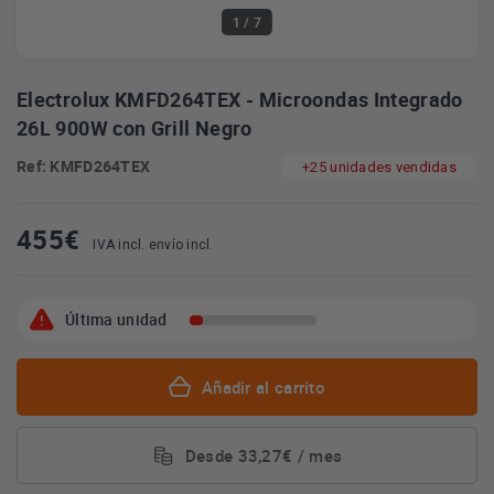
1
/ 7
Electrolux KMFD264TEX - Microondas Integrado
26L 900W con Grill Negro
Ref: KMFD264TEX
+25 unidades vendidas
455
€
IVA incl. envío incl.
Última unidad
Añadir al carrito
Desde 33,27€ / mes