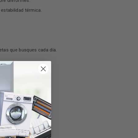
pre uniformes.
estabilidad térmica.
etas que busques cada día.