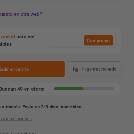
barato en otra web?
 postal
para ver
Comprobar
nibles
adir al carrito
Pago fraccionado
Quedan 49 en oferta
 almacén. Envío en 2-5 días laborables
s y devoluciones