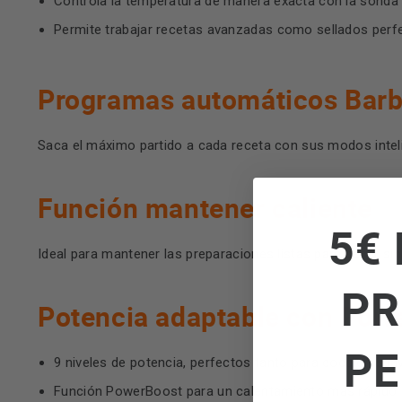
Controla la temperatura de manera exacta con la sonda e
Permite trabajar recetas avanzadas como sellados perfec
Programas automáticos Barb
Saca el máximo partido a cada receta con sus modos intel
Función mantener caliente
5€ 
Ideal para mantener las preparaciones listas para servir sin 
PR
Potencia adaptable con Pow
PE
9 niveles de potencia, perfectos tanto para cocción su
Función PowerBoost para un calentamiento más rápido 