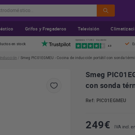
éstico
Grifos y Fregaderos
Televisión
Climatizac
Opiniones 17.082 · Excelente
ductos en stock
E
4.3
 Inducción
/
Smeg PIC01EGMEU - Cocina de inducción portátil con sonda térm
Smeg PIC01EGM
con sonda tér
Ref: PIC01EGMEU
249
€
IVA incl. en