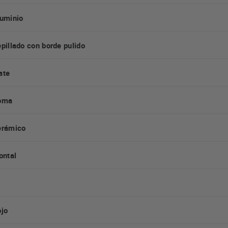
uminio
pillado con borde pulido
ate
oma
erámico
ontal
jo