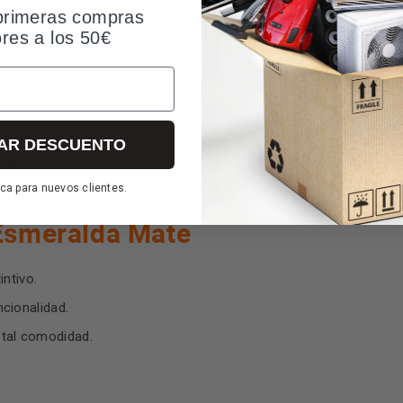
primeras compras
ores a los 50€
AR DESCUENTO
zado
ca para nuevos clientes.
 Esmeralda Mate
ntivo.
cionalidad.
total comodidad.