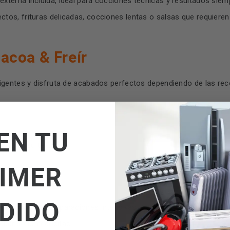
xterna incluida, ideal para cocciones técnicas y resultados siem
tos, frituras delicadas, cocciones lentas o salsas que requieren 
acoa & Freír
igentes y disfruta de acabados perfectos dependiendo de las rec
EN TU
alterar su textura.
IMER
erBoost
DIDO
ave como para preparaciones intensivas.
cuando lo necesitas.