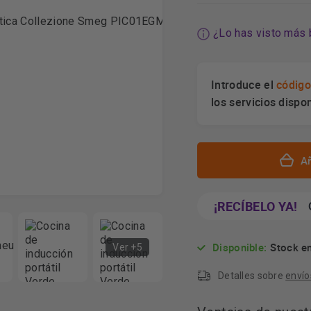
¿Lo has visto más 
Introduce el
código
los servicios dispo
Añ
¡RECÍBELO YA!
Disponible:
Stock en
Ver +5
Detalles sobre
envío