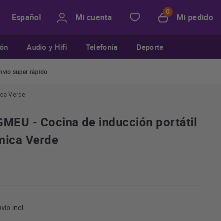
Mi cuenta
Mi pedido
Español
ión
Audio y Hifi
Telefonía
Deporte
nvio super rápido
ica Verde
EU - Cocina de inducción portátil
mica Verde
vío incl.