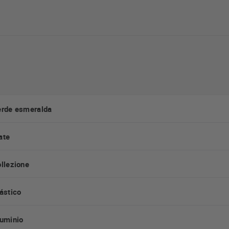
rde esmeralda
ate
llezione
ástico
uminio