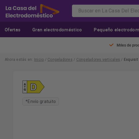
Ofertas
Gran electrodoméstico
Pequeño electrodom
Miles de pro
Ahora estás en:
Inicio
/
Congeladores
/
Congeladores verticales
/
Exquisit
*Envío gratuito