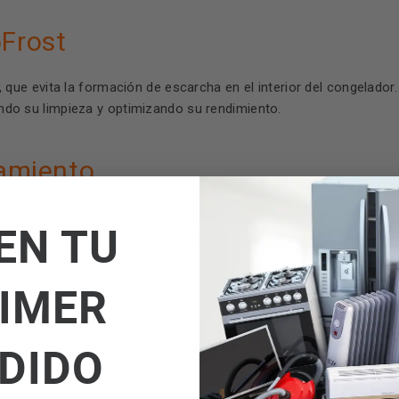
oFrost
, que evita la formación de escarcha en el interior del congelado
tando su limpieza y optimizando su rendimiento.
amiento
amplio espacio para guardar tus alimentos y mantenerlos siempr
EN TU
alquier cocina, sin renunciar a la capacidad de congelación.
IMER
DIDO
39dB(A)
vel sonoro de
, lo que garantiza un funcionamiento silenc