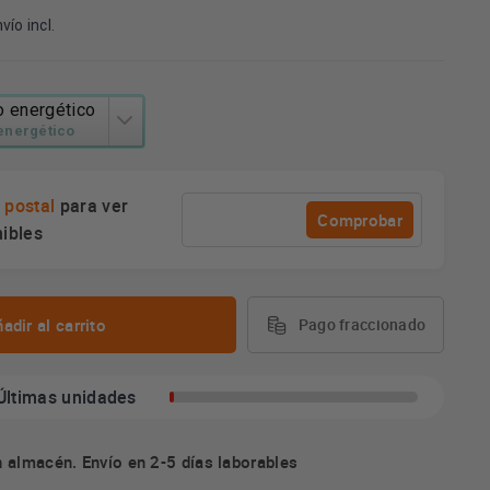
vío incl.
o energético
 energético
 postal
para ver
Comprobar
nibles
adir al carrito
Pago fraccionado
Últimas unidades
 almacén. Envío en 2-5 días laborables