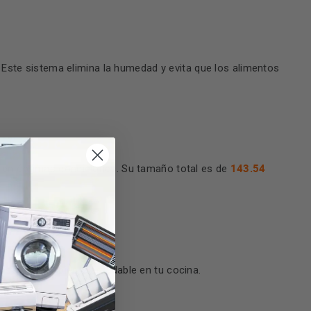
r. Este sistema elimina la humedad y evita que los alimentos
143.54
e en óptimas condiciones. Su tamaño total es de
ioso y un ambiente agradable en tu cocina.