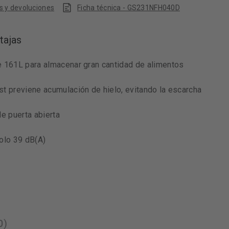
s y devoluciones
Ficha técnica - GS231NFH040D
tajas
e 161L para almacenar gran cantidad de alimentos
t previene acumulación de hielo, evitando la escarcha
de puerta abierta
olo 39 dB(A)
0)