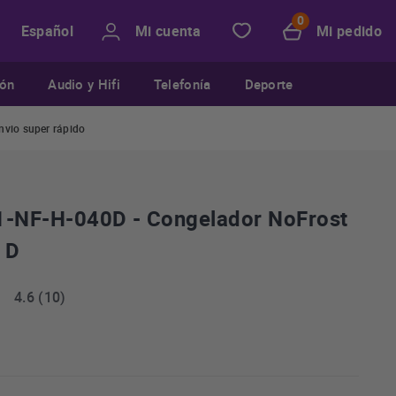
Mi cuenta
Mi pedido
Español
ión
Audio y Hifi
Telefonía
Deporte
nvio super rápido
1-NF-H-040D - Congelador NoFrost
 D
4.6 (10)