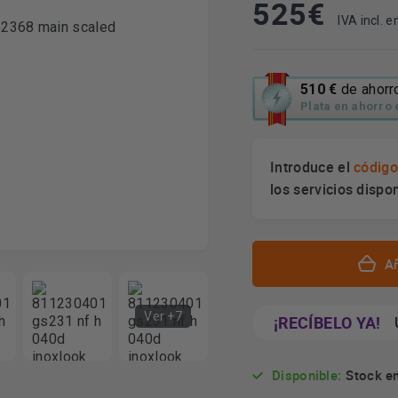
525
€
IVA incl. en
Esta
510 €
de ahorr
acción
Plata en ahorro
abrirá
la
herramienta
Introduce el
código
de
los servicios dispo
ahorro
energético
Youreko.
Añ
Ver +7
¡RECÍBELO YA!
Disponible:
Stock en