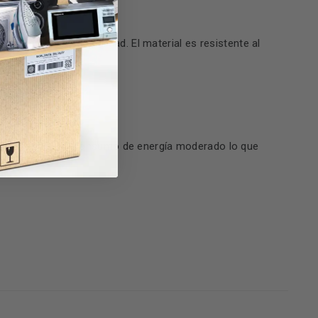
n asegura su durabilidad. El material es resistente al
 decir, posee un consumo de energía moderado lo que