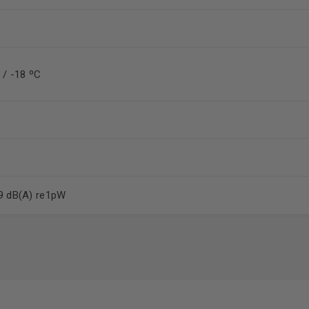
 / -18 ºC
 dB(A) re1pW