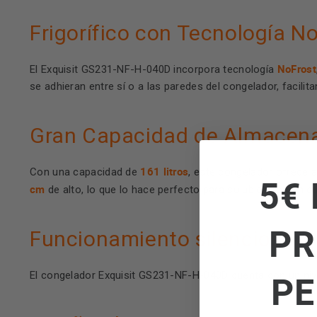
Frigorífico con Tecnología N
NoFrost
El Exquisit GS231-NF-H-040D incorpora tecnología
se adhieran entre sí o a las paredes del congelador, facili
Gran Capacidad de Almacen
161 litros
Con una capacidad de
, este congelador ofrece 
5€ 
cm
de alto, lo que lo hace perfecto para su ubicación en cu
PR
Funcionamiento silencioso
PE
El congelador Exquisit GS231-NF-H-040D cuenta con un ni