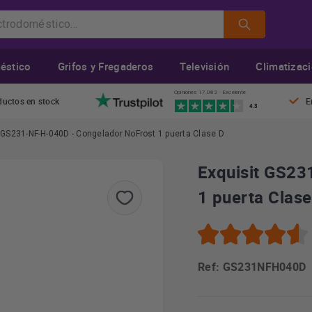
éstico
Grifos y Fregaderos
Televisión
Climatizac
Opiniones 17.082 · Excelente
ductos en stock
E
4.3
 GS231-NF-H-040D - Congelador NoFrost 1 puerta Clase D
Exquisit GS23
1 puerta Clase
Ref: GS231NFH040D