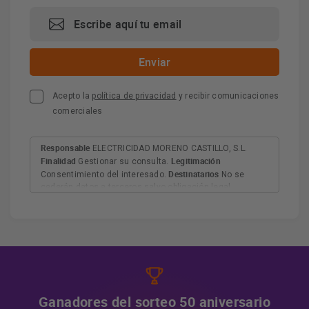
Acepto la
política de privacidad
y recibir comunicaciones
comerciales
Responsable
ELECTRICIDAD MORENO CASTILLO, S.L.
Finalidad
Legitimación
Gestionar su consulta.
Destinatarios
Consentimiento del interesado.
No se
cederán datos a terceros salvo obligación legal.
Derechos
Tiene derecho a acceder, rectificar y suprimir
los datos, así como otros derechos, como se explica en
Información adicional
la información adicional.
Más
información:
AQUÍ
Ganadores del sorteo 50 aniversario