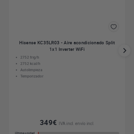
Hisense KC35LR03 - Aire acondicionado Split
1x1 Inverter WiFi
2752 frig/h
2752 kcal/h
Autolimpieza
Temporizador
349€
IVA incl. envío incl.
Última unidad