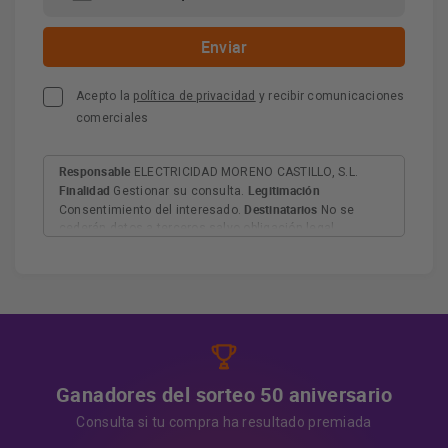
Acepto la
política de privacidad
y recibir comunicaciones
comerciales
Responsable
ELECTRICIDAD MORENO CASTILLO, S.L.
Finalidad
Legitimación
Gestionar su consulta.
Destinatarios
Consentimiento del interesado.
No se
cederán datos a terceros salvo obligación legal.
Derechos
Tiene derecho a acceder, rectificar y suprimir
los datos, así como otros derechos, como se explica en
Información adicional
la información adicional.
Más
información:
AQUÍ
Ganadores del sorteo 50 aniversario
Consulta si tu compra ha resultado premiada