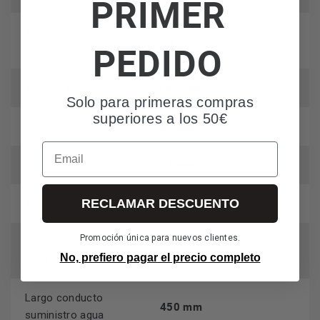
PRIMER
Ahorro de agua
No
PEDIDO
(cartucho eco)
Laminar
Tipo de aireador
Solo para primeras compras
superiores a los 50€
35 mm
Diámetro orificio grifería
Email
35 mm
Dimensión del cartucho
RECLAMAR DESCUENTO
Vástago
Tipo de fijación
Promoción única para nuevos clientes.
Conexión tubo de
3/8"
No, prefiero pagar el precio completo
entrada
Largo conducto
450 mm
suministro agua