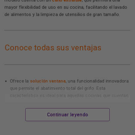
modelo cuenta con un
, que permitirá una
mayor flexibilidad de uso en su cocina, facilitando el lavado
de alimentos y la limpieza de utensilios de gran tamaño.
Conoce todas sus ventajas
solución ventana
Ofrece la
, una funcionalidad innovadora
que permite el abatimiento total del grifo. Esta
característica es ideal para aquellas cocinas que cuentan
con la ventana sobre el fregadero, ya que permite
manejar el grifo sin obstáculos.
Continuar leyendo
diseño minimalista
El grifo ATLAS NEO se destaca por su
y elegante
, perfecto para cualquier tipo de cocina. Está
fabricado con los materiales más resistentes y de alta