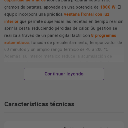
idónea para preparar hasta 1750
1800 W
gramos de patatas, apoyada en una potencia de
. El
ventana frontal con luz
equipo incorpora una práctica
interior
que permite supervisar las recetas en tiempo real sin
abrir la cesta, reduciendo pérdidas de calor. Su gestión se
8 programas
realiza a través de un panel digital táctil con
automáticos
, función de precalentamiento, temporizador de
60 minutos y un amplio rango térmico de 40 a 200 °C.
Además, su interior metálico reduce la acumulación de
olores y todos sus componentes son fáciles de limpiar y
aptos para lavavajillas.
Continuar leyendo
Características destacadas
Características técnicas