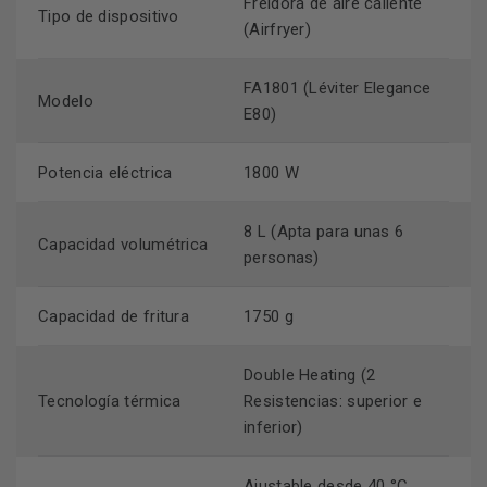
Freidora de aire caliente
Tipo de dispositivo
Cocina grandes porciones familiares en una sola tanda
(Airfryer)
8 litros
gracias a su gran cesta de
.
Consigue resultados crujientes y uniformes sin mover los
FA1801 (Léviter Elegance
Modelo
2 resistencias
alimentos con sus
.
E80)
Supervisa el punto exacto de tus platos en todo
ventana iluminada
momento a través de su
.
Potencia eléctrica
1800 W
Prepara todo tipo de recetas de forma sencilla
8 menús predeterminados
seleccionando sus
8 L (Apta para unas 6
.
Capacidad volumétrica
personas)
Cocina con total tranquilidad con materiales saludables
libres de BPA y PFOA
completamente
.
Capacidad de fritura
1750 g
Double Heating (2
Tecnología térmica
Resistencias: superior e
inferior)
Ajustable desde 40 °C