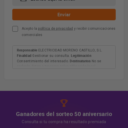
Acepto la
política de privacidad
y recibir comunicaciones
comerciales
Responsable
ELECTRICIDAD MORENO CASTILLO, S.L.
Finalidad
Legitimación
Gestionar su consulta.
Destinatarios
Consentimiento del interesado.
No se
cederán datos a terceros salvo obligación legal.
Derechos
Tiene derecho a acceder, rectificar y suprimir
los datos, así como otros derechos, como se explica en
Información adicional
la información adicional.
Más
información:
AQUÍ
Ganadores del sorteo 50 aniversario
Consulta si tu compra ha resultado premiada