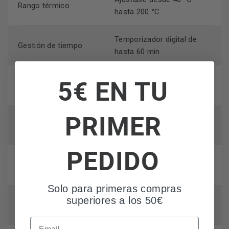
Rango térmico
hasta 200 °C
Temporizador digital de
Gestión de tiempo
hasta 60 min
5€ EN TU
8 programas de cocción
Automatización
predefinidos
PRIMER
Precalentamiento y
Funciones extra
mantener caliente
PEDIDO
Pantalla táctil integrada en
Interfaz de usuario
panel negro
Solo para primeras compras
Ventana frontal con
superiores a los 50€
Supervisión visual
iluminación interior
Email