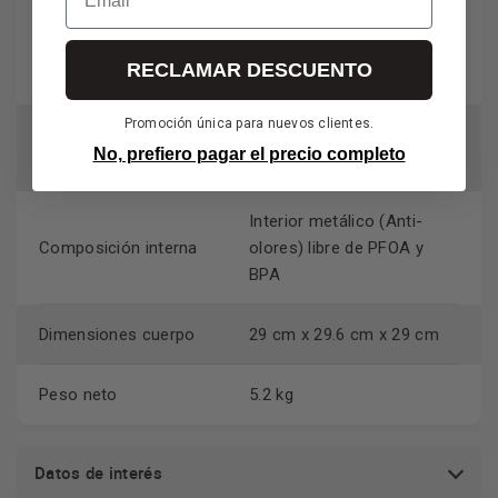
Protección contra
Seguridad eléctrica
sobrecalentamiento y base
RECLAMAR DESCUENTO
antideslizante
Promoción única para nuevos clientes.
Cesta extraíble con capa
Propiedades del tazón
No, prefiero pagar el precio completo
antiadherente
Interior metálico (Anti-
Composición interna
olores) libre de PFOA y
BPA
Dimensiones cuerpo
29 cm x 29.6 cm x 29 cm
Peso neto
5.2 kg
Datos de interés