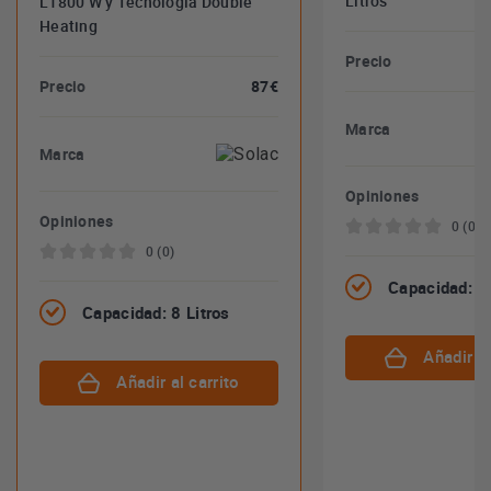
Litros
L1800 W y Tecnología Double
Heating
Precio
Precio
87€
Marca
Marca
Opiniones
Opiniones
0 (0)
0 (0)
Capacidad: 8 
Capacidad: 8 Litros
Añadir al
Añadir al carrito