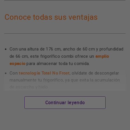
Conoce todas sus ventajas
Con una altura de 176 cm, ancho de 60 cm y profundidad
amplio
de 66 cm, este frigorífico combi ofrece un
espacio
para almacenar toda tu comida.
tecnología Total No Frost
Con
, olvídate de descongelar
manualmente tu frigorífico, ya que evita la acumulación
de escarcha y hielo.
clasificación energética E
Además, su
te garantiza un
Continuar leyendo
consumo eficiente de electricidad.
diseño en blanco
El
se adapta a cualquier estilo de cocina,
añadiendo un toque de elegancia.
múltiples estantes de cristal, cajones y
Cuenta con