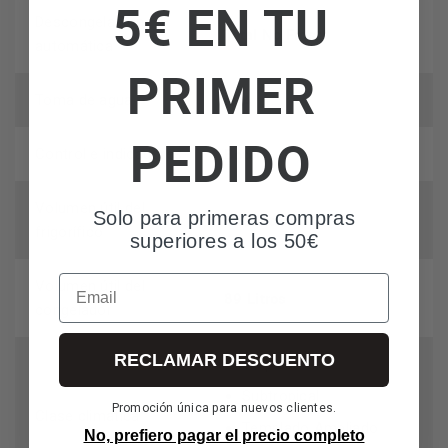
5€ EN TU
Descongelación
Total No Frost
automática
PRIMER
N/A
Toma de agua
PEDIDO
Botón
Control e indicadores
Volumen útil del
Solo para primeras compras
193 Litros
frigorífico
superiores a los 50€
Email
Volumen útil del
89 Litros
congelador
RECLAMAR DESCUENTO
Tropical
Subtropical
Promoción única para nuevos clientes.
Clase climática
Templado Ampliado
No, prefiero pagar el precio completo