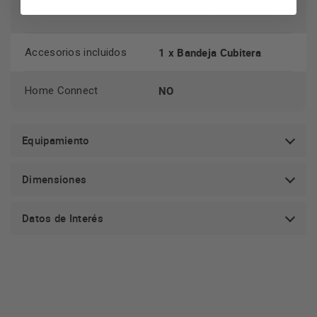
Templado
1 x Bandeja Cubitera
Accesorios incluidos
NO
Home Connect
Equipamiento
Dimensiones
Datos de Interés