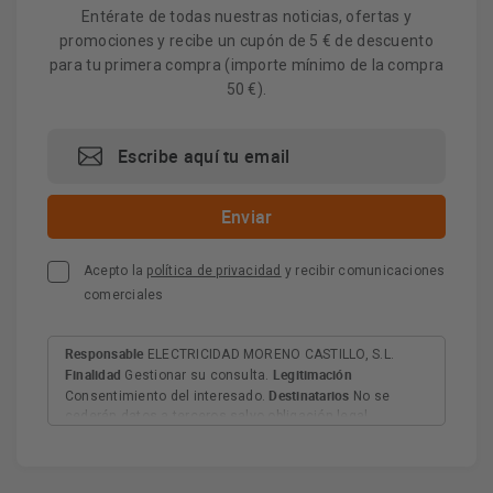
Entérate de todas nuestras noticias, ofertas y
promociones y recibe un cupón de 5 € de descuento
para tu primera compra (importe mínimo de la compra
50 €).
Acepto la
política de privacidad
y recibir comunicaciones
comerciales
Responsable
ELECTRICIDAD MORENO CASTILLO, S.L.
Finalidad
Legitimación
Gestionar su consulta.
Destinatarios
Consentimiento del interesado.
No se
cederán datos a terceros salvo obligación legal.
Derechos
Tiene derecho a acceder, rectificar y suprimir
los datos, así como otros derechos, como se explica en
Información adicional
la información adicional.
Más