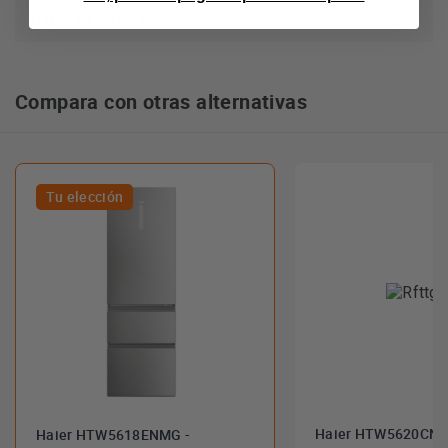
frigorífico en función de tus necesidades.
Datos de interés
Humidity Zone:
mantiene frescas tus frutas y verduras el
doble de tiempo*. Esto es posible gracias a la tecnología
HCS (Sistema de Control de Humedad) de los frigoríficos
Compara con otras alternativas
Haier, una membrana de fibra vegetal que mantiene los
niveles de humedad al 90% dentro del compartimento.
Los niveles de humedad que se mantienen con precisión
evitan la formación de agua condensada en el interior del
Tu elección
cajón, aumentando así durante más tiempo el contenido
nutricional de los comestibles.
Haier HTW5620CNM
Haier HTW5618ENMG -