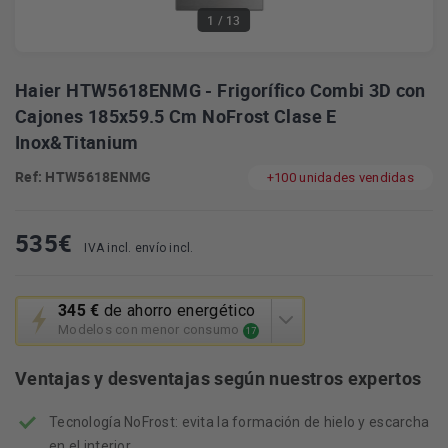
1
/ 13
Haier HTW5618ENMG - Frigorífico Combi 3D con
Cajones 185x59.5 Cm NoFrost Clase E
Inox&Titanium
Ref: HTW5618ENMG
+100 unidades vendidas
535
€
IVA incl. envío incl.
Esta
345 €
de ahorro energético
acción
Modelos con menor consumo
17
abrirá
la
Ventajas y desventajas según nuestros expertos
herramienta
de
Tecnología NoFrost: evita la formación de hielo y escarcha
ahorro
energético
en el interior