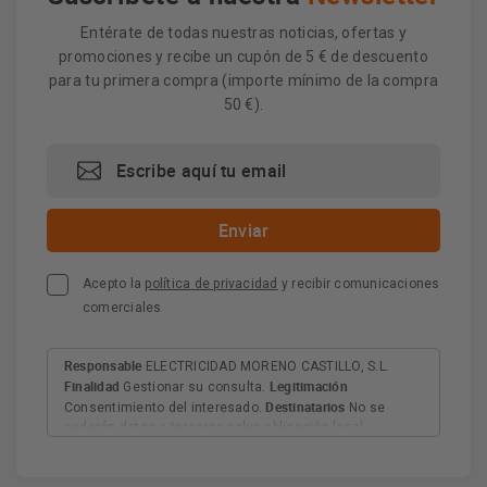
Entérate de todas nuestras noticias, ofertas y
promociones y recibe un cupón de 5 € de descuento
para tu primera compra (importe mínimo de la compra
50 €).
Acepto la
política de privacidad
y recibir comunicaciones
comerciales
Responsable
ELECTRICIDAD MORENO CASTILLO, S.L.
Finalidad
Legitimación
Gestionar su consulta.
Destinatarios
Consentimiento del interesado.
No se
cederán datos a terceros salvo obligación legal.
Derechos
Tiene derecho a acceder, rectificar y suprimir
los datos, así como otros derechos, como se explica en