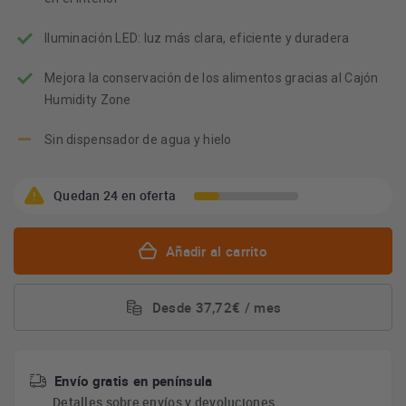
Youreko.
Iluminación LED: luz más clara, eficiente y duradera
Mejora la conservación de los alimentos gracias al Cajón
Humidity Zone
Sin dispensador de agua y hielo
Quedan 24 en oferta
Añadir al carrito
Desde 37,72€ / mes
Envío gratis en península
Detalles sobre
envíos y devoluciones