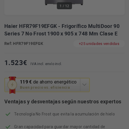
1
/ 12
Haier HFR79F19EFGK - Frigorífico MultiDoor 90
Series 7 No Frost 1900 x 905 x 748 Mm Clase E
Ref: HFR79F19EFGK
+25 unidades vendidas
1.523
€
IVA incl. envío incl.
Esta
119 €
de ahorro energético
acción
Buen precio vs. eficiencia
abrirá
la
Ventajas y desventajas según nuestros expertos
herramienta
de
Tecnología No Frost que evita la acumulación de hielo
ahorro
energético
Youreko.
Gran capacidad para guardar mayor cantidad de