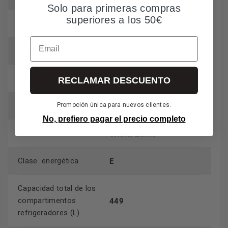
Solo para primeras compras
superiores a los 50€
SI
Vacaciones
Email
SI
Super enfriamiento
SI
Super congelación
RECLAMAR DESCUENTO
Frigorífico-Congelador
Promoción única para nuevos clientes.
Temperatura ajustable
No, prefiero pagar el precio completo
Cristal Zafiro
Color
E
Clase energética
Capacidad total de los
449
compartimentos
refrigeradores (L)