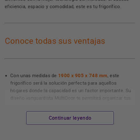
eficiencia, espacio y comodidad, este es tu frigorífico.
Conoce todas sus ventajas
1900 x 905 x 748 mm
Con unas medidas de
, este
frigorífico será la solución perfecta para aquellos
hogares donde la capacidad es un factor importante. Su
diseño vanguardista MultiDoor te permitirá organizar tus
alimentos de la manera que mejor te convenga,
aprovechando al máximo su enorme capacidad interior.
Continuar leyendo
tecnología
No Frost
Cuenta con la
, que evita la formación
de hielo en el frigorífico. Este mecanismo mejora la
conservación de tus alimentos garantizando una