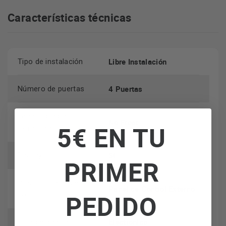
temperatura constante en todo el compartimento.
Características técnicas
clase E
en eficiencia energética
Este frigorífico es
, lo que
significa que no solo respeta el medio ambiente, sino que
también te ayudará a ahorrar en tu factura eléctrica.
Libre Instalación
Tipo de instalación
4 Puertas
Número de puertas
Tecnología de
No Frost
5€ EN TU
refrigeración
SI
Display
PRIMER
Posición panel de
Panel de Control Externo
PEDIDO
control
Electrónico
Tipo de control